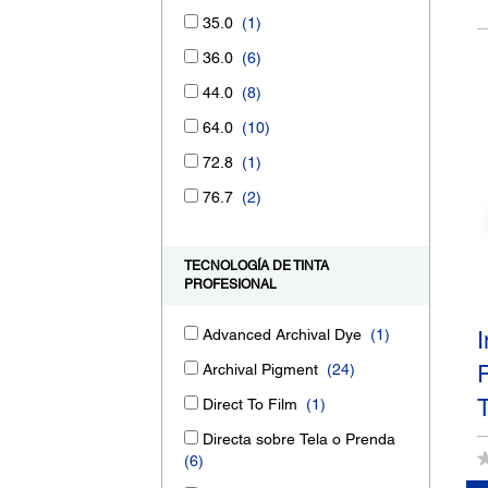
35.0
(1)
36.0
(6)
44.0
(8)
64.0
(10)
72.8
(1)
76.7
(2)
TECNOLOGÍA DE TINTA
PROFESIONAL
Advanced Archival Dye
(1)
Archival Pigment
(24)
Direct To Film
(1)
Directa sobre Tela o Prenda
(6)