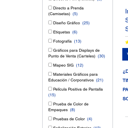
Directo a Prenda
(Camisetas)
(5)
Diseño Gráfico
(25)
Etiquetas
(6)
Fotografía
(13)
Gráficos para Displays de
Punto de Venta (Carteles)
(30)
Mapeo SIG
(12)
¿
Materiales Gráficos para
Educación / Corporativos
(21)
TI
Película Positiva de Pantalla
P
(15)
S
Prueba de Color de
Empaques
(8)
Pruebas de Color
(4)
Señalización Exterior
(12)