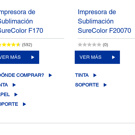
Impresora de
Impresora de
Sublimación
Sublimación
SureColor F170
SureColor F20070
(592)
(0)
VER MÁS
VER MÁS
DÓNDE COMPRAR?
TINTA
NTA
SOPORTE
APEL
OPORTE