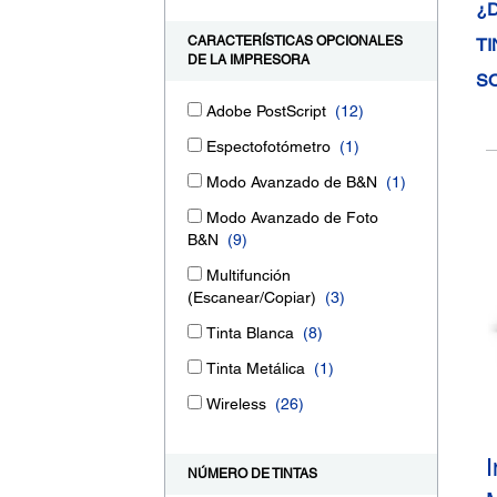
¿
CARACTERÍSTICAS OPCIONALES
TI
DE LA IMPRESORA
S
Adobe PostScript
(12)
Espectofotómetro
(1)
Modo Avanzado de B&N
(1)
Modo Avanzado de Foto
B&N
(9)
Multifunción
(Escanear/Copiar)
(3)
Tinta Blanca
(8)
Tinta Metálica
(1)
Wireless
(26)
I
NÚMERO DE TINTAS