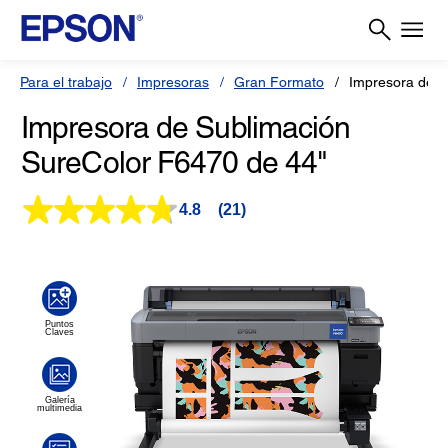
Para el trabajo
Impresoras
Gran Formato
Impresora de S
Impresora de Sublimación
SureColor F6470 de 44"
4.8
(21)
Lea
21
reseñas.
Enlace
en
la
misma
página.