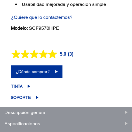
Usabilidad mejorada y operación simple
¿Quiere que lo contactemos?
Modelo:
SCF9570HPE
5.0
(3)
Lea
3
reseñas.
Enlace
¿Dónde comprar?
en
la
misma
TINTA
página.
SOPORTE
Descripción general
Especificaciones