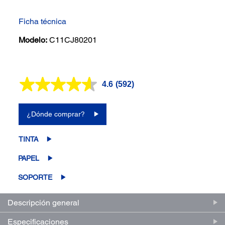
Ficha técnica
Modelo:
C11CJ80201
4.6
(592)
Lea
592
reseñas.
Enlace
¿Dónde comprar?
en
la
misma
TINTA
página.
PAPEL
SOPORTE
Descripción general
Especificaciones