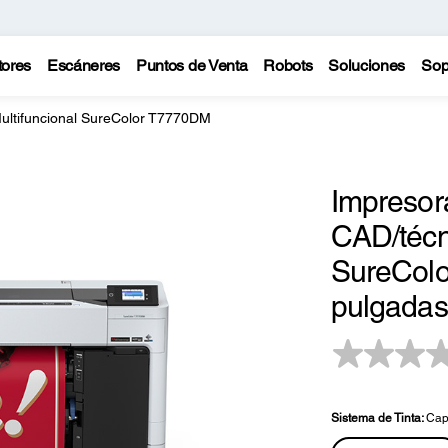
tores
Escáneres
Puntos de Venta
Robots
Soluciones
Sop
ultifuncional SureColor T7770DM
Impresora
CAD/técn
SureCol
pulgadas
Sistema de Tinta:
Cap