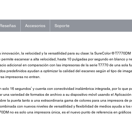
Reseñas
Accesorios
Soporte
a innovación, la velocidad y la versatilidad para su clase: la SureColor ® T7770DM
 permite escanear a alta velocidad, hasta 10 pulgadas por segundo en blanco y n
io adicional en comparación con las impresoras de la serie T7770 de una sola fun
odos predefinidos ayudan a optimizar la calidad del escaneo según el tipo de ima
ras impresoras no entran.
2
n solo 16 segundos
y cuenta con conectividad inalámbrica integrada, por lo que 
ar una variedad de formatos de archivo a su dispositivo móvil usando el Aplicaci
abre la puerta tanto a una extraordinaria gama de colores para una impresora de p
ombinada con nuevos niveles de versatilidad y flexibilidad de medios ayuda a lo
770DM no es solo una impresora única, es el nuevo punto de referencia en gráficos