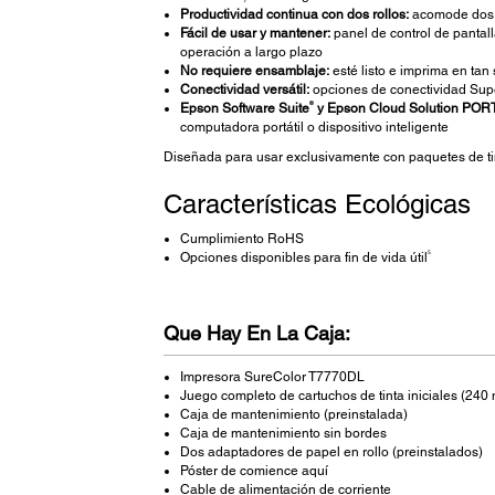
Productividad continua con dos rollos:
acomode dos t
Fácil de usar y mantener:
panel de control de pantall
operación a largo plazo
No requiere ensamblaje:
esté listo e imprima en tan
Conectividad versátil:
opciones de conectividad Supe
®
Epson Software Suite
y Epson Cloud Solution POR
computadora portátil o dispositivo inteligente
Diseñada para usar exclusivamente con paquetes de ti
Características Ecológicas
Cumplimiento RoHS
5
Opciones disponibles para fin de vida útil
Que Hay En La Caja:
Impresora SureColor T7770DL
Juego completo de cartuchos de tinta iniciales (240 
Caja de mantenimiento (preinstalada)
Caja de mantenimiento sin bordes
Dos adaptadores de papel en rollo (preinstalados)
Póster de comience aquí
Cable de alimentación de corriente