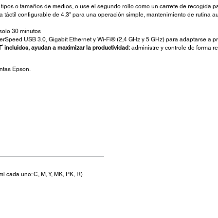
ipos o tamaños de medios, o use el segundo rollo como un carrete de recogida para
a táctil configurable de 4,3" para una operación simple, mantenimiento de rutina 
 solo 30 minutos
rSpeed USB 3.0, Gigabit Ethernet y Wi-Fi® (2,4 GHz y 5 GHz) para adaptarse a prá
4
T
incluidos, ayudan a maximizar la productividad
:
administre y controle de forma r
ntas Epson.
ml cada uno: C, M, Y, MK, PK, R)