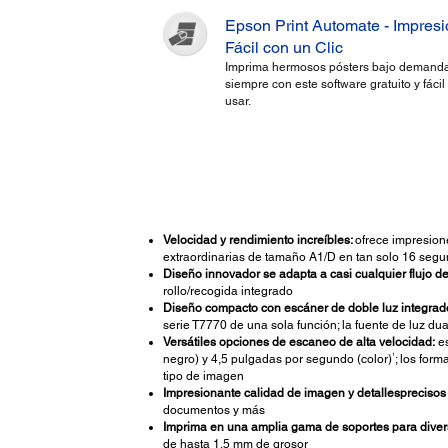
Epson Print Automate - Impres
Fácil con un Clic
Imprima hermosos pósters bajo demanda
siempre con este software gratuito y fácil
usar.
Velocidad y rendimiento increíbles:
ofrece impresion
extraordinarias de tamaño A1/D en tan solo 16 seg
Diseño innovador se adapta a casi cualquier flujo de
rollo/recogida integrado
Diseño compacto con escáner de doble luz integrad
serie T7770 de una sola función; la fuente de luz du
Versátiles opciones de escaneo de alta velocidad:
es
1
negro) y 4,5 pulgadas por segundo (color)
; los for
tipo de imagen
Impresionante calidad de imagen y detallesprecisos 
documentos y más
Imprima en una amplia gama de soportes para diver
de hasta 1,5 mm de grosor