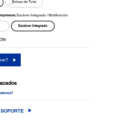
Bolsas de Tinta
página.
 Impresora:
Escáner Integrado / Multifunción
Escáner Integrado
0DM
rar?
tacados
actemos?
SOPORTE