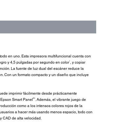
 todo en uno. Esta impresora multifuncional cuenta con
1
egro y 4,5 pulgadas por segundo en color
, y copiar
ción. La fuente de luz dual del escáner reduce la
gen. Con un formato compacto y un diseño que incluye
puede imprimir fácilmente desde prácticamente
®3
ón Epson Smart Panel
. Además, el vibrante juego de
roducción como a los intensos colores rojos de la
s usuarios a hacer más usando menos espacio, todo con
 y CAD de alta velocidad.