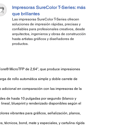
Impresoras SureColor T-Series: más
que brillantes
Las impresoras SureColor T-Series ofrecen
soluciones de impresión rápidas, precisas y
confiables para profesionales creativos, desde
arquitectos, ingenieros y obras de construcción
hasta artistas gráficos y diseñadores de
productos.
onCore® MicroTFP de 2,64", que produce impresiones
arga de rollo automática simple y doble carrete de
 adicional en comparación con las impresoras de la
ades de hasta 10 pulgadas por segundo (blanco y
lineal, blueprint y renderizado disponibles según el
olores vibrantes para gráficos, señalización, planos,
, técnicos, bond, mate y especiales, y cartulina rígida