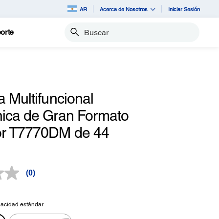
AR
Acerca de Nosotros
Iniciar Sesión
orte
Buscar
 Multifuncional
ica de Gran Formato
or T7770DM de 44
(0)
Sin
puntuación.
Enlace
en
acidad estándar
la
misma