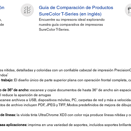
ión
Guía de Comparación de Productos
SureColor T-Series (en inglés)
,
Encuentre su impresora ideal explorando
 de
nuestra guía comparativa de impresoras
SureColor T-Series.
es nítidas, detalladas y coloridas con un confiable cabezal de impresión Precisi
2
undos
 trabajo:
El diseño único de parte superior plana con operación frontal completa, c
o de 36" de ancho:
escanee y copie documentos de hasta 36" de ancho sin espacio
al reduce la aparición de arrugas
canee archivos a USB, dispositivos móviles, PC, carpetas de red y más a velocid
matos de archivo incluyen PDF, JPEG y TIFF; Modos predefinidos de mejora de dibujo 
de líneas:
la vívida tinta UltraChrome XD3 con color roja produce líneas nítidas y c
sas aplicaciones:
imprima en una variedad de soportes, incluidos soportes brillantes