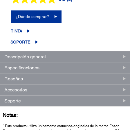
Lea
3
reseñas.
Enlace
¿Dónde comprar?
en
la
misma
TINTA
página.
SOPORTE
Descripción general
Especificaciones
Reseñas
Accesorios
Soporte
Notas:
* Este producto utiliza únicamente cartuchos originales de la marca Epson.