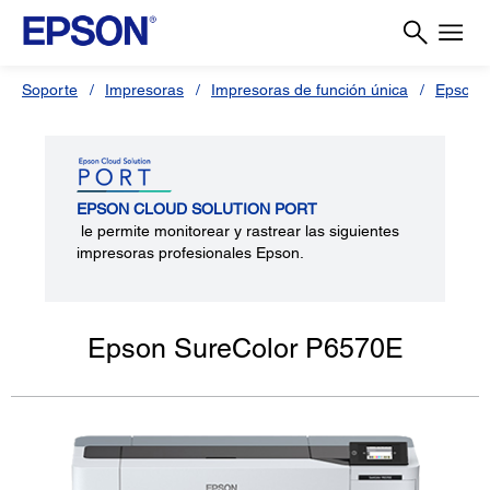
Soporte
Impresoras
Impresoras de función única
Epson 
EPSON CLOUD SOLUTION PORT
le permite monitorear y rastrear las siguientes
impresoras profesionales Epson.
Epson SureColor P6570E