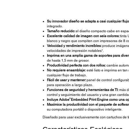
Su innovador diseño se adapta a casi cualquier flujo
integrado.
Tamaño reducido:
el diseño compacto cabe en espa
Excelente calidad de imagen con seis colores:
tinta
blanco y negro que compiten con impresoras de 8 co
Velocidad y rendimiento increíbles:
produce imágenes
velocidades de impresión notables¹.
Imprima en una amplia gama de soportes para divers
de hasta 1,5 mm de grosor.
Productividad perfecta con dos rollos:
cambie automát
No requiere ensamblaje:
esté listo e imprima en tan
cualquier flujo de trabajo.
Fácil de usar y mantener:
panel de control configurab
para operación a largo plazo.
Funciones de seguridad y herramientas de TI:
más de
control y seguimiento del usuario y una gran cantida
®
Incluye Adobe
Embedded Print Engine como una op
Maximice la productividad con el paquete de softwa
su computadora portátil o dispositivo inteligente.
Diseñado para usar exclusivamente con cartuchos de t