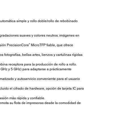
automática simple y rollo doble/rollo de rebobinado
 gradaciones suaves y colores neutros. imágenes en
®
esión PrecisionCore
MicroTFP fiable, que ofrece
fotografías, bellas artes, lienzos y cartulinas rígidas
ina receptora para la producción de rollo a rollo.
 GHz y 5 GHz) para adaptarse a prácticamente
tomatizado y autoservicio conveniente para el usuario
luido el cifrado de hardware, opción de tarjeta IC para
esión más rápida y confiable.
remota su flota de impresoras desde la comodidad de