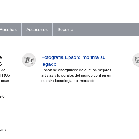
Reseñas
Accesorios
Soporte
e
Fotografía Epson: imprima su
6
legado
s de
Epson se enorgullece de que los mejores
e PRO6
artistas y fotógrafos del mundo confíen en
 ricas
nuestra tecnología de impresión.
e 8
on y