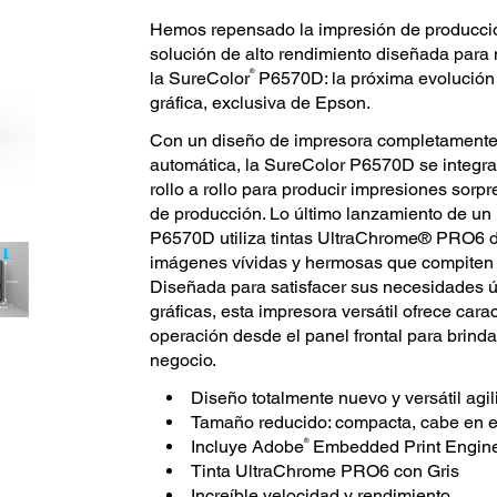
Hemos repensado la impresión de producción
solución de alto rendimiento diseñada para 
®
la SureColor
P6570D: la próxima evolución e
gráfica, exclusiva de Epson.
Con un diseño de impresora completamente
automática, la SureColor P6570D se integra a
rollo a rollo para producir impresiones sor
de producción. Lo último lanzamiento de un 
P6570D utiliza tintas UltraChrome® PRO6 de
imágenes vívidas y hermosas que compiten 
Diseñada para satisfacer sus necesidades ún
gráficas, esta impresora versátil ofrece carac
operación desde el panel frontal para brinda
negocio.
Diseño totalmente nuevo y versátil agili
Tamaño reducido: compacta, cabe en 
®
Incluye Adobe
Embedded Print Engine
Tinta UltraChrome PRO6 con Gris
Increíble velocidad y rendimiento