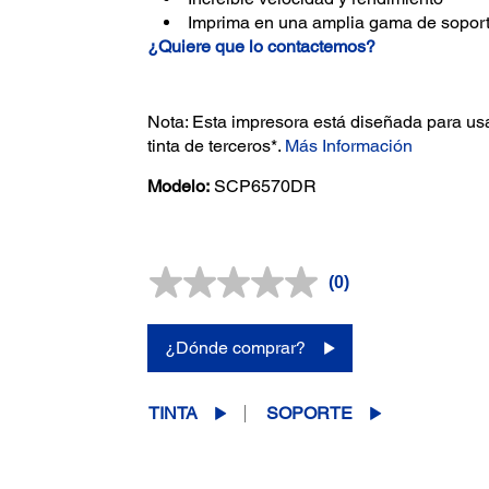
Imprima en una amplia gama de sopor
¿Quiere que lo contactemos?
Nota: Esta impresora está diseñada para us
tinta de terceros*.
Más Información
Modelo:
SCP6570DR
(0)
Sin
puntuación.
Enlace
en
¿Dónde comprar?
la
misma
página.
TINTA
SOPORTE