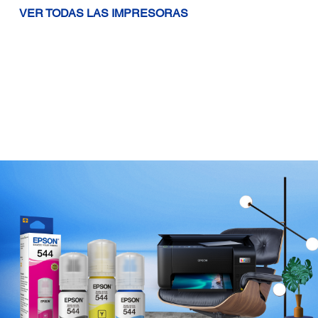
VER TODAS LAS IMPRESORAS
de
tinta