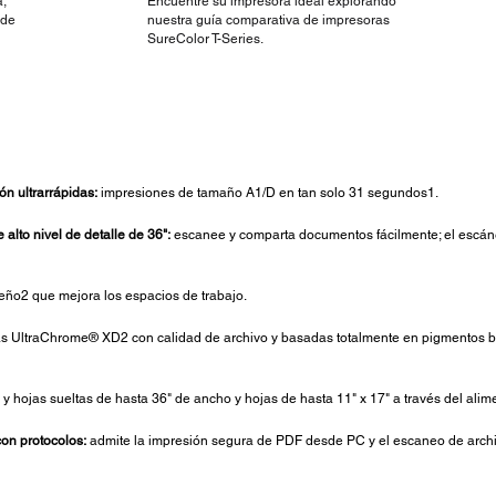
,
Encuentre su impresora ideal explorando
 de
nuestra guía comparativa de impresoras
SureColor T-Series.
n ultrarrápidas:
impresiones de tamaño A1/D en tan solo 31 segundos1.
 alto nivel de detalle de 36":
escanee y comparta documentos fácilmente; el escáne
eño2 que mejora los espacios de trabajo.
tas UltraChrome® XD2 con calidad de archivo y basadas totalmente en pigmentos bri
 y hojas sueltas de hasta 36" de ancho y hojas de hasta 11" x 17" a través del ali
on protocolos:
admite la impresión segura de PDF desde PC y el escaneo de arc