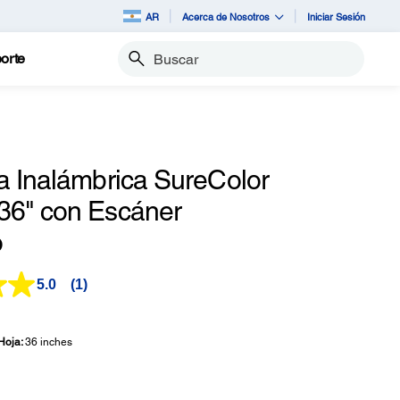
AR
Acerca de Nosotros
Iniciar Sesión
orte
Buscar
a Inalámbrica SureColor
6" con Escáner
o
5.0
(1)
Lea
1
reseña.
Enlace
Hoja:
36 inches
en
la
misma
página.