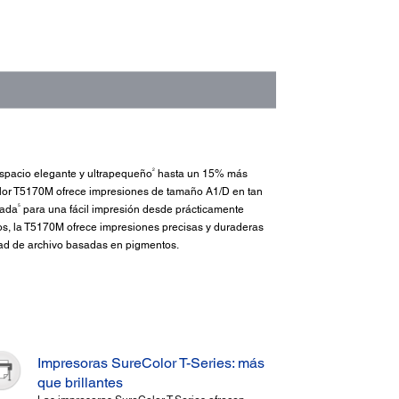
2
espacio elegante y ultrapequeño
hasta un 15% más
Color T5170M ofrece impresiones de tamaño A1/D en tan
5
rada
para una fácil impresión desde prácticamente
os, la T5170M ofrece impresiones precisas y duraderas
ad de archivo basadas en pigmentos.
Impresoras SureColor T-Series: más
que brillantes