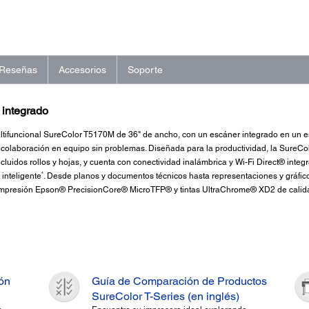
Reseñas
Accesorios
Soporte
 integrado
ultifuncional SureColor T5170M de 36" de ancho, con un escáner integrado en un 
a colaboración en equipo sin problemas. Diseñada para la productividad, la Sure
cluidos rollos y hojas, y cuenta con conectividad inalámbrica y Wi-Fi Direct® integ
4
 inteligente
. Desde planos y documentos técnicos hasta representaciones y gráfic
 impresión Epson® PrecisionCore® MicroTFP® y tintas UltraChrome® XD2 de calid
ión
Guía de Comparación de Productos
SureColor T-Series (en inglés)