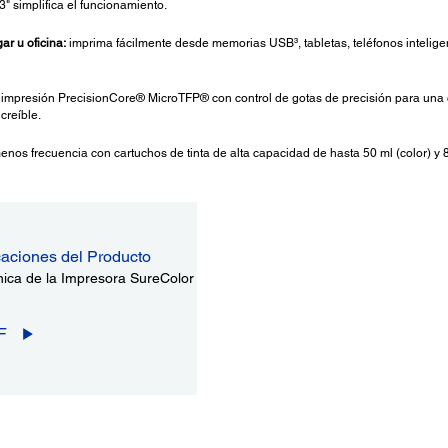
3" simplifica el funcionamiento.
r u oficina:
imprima fácilmente desde memorias USB³, tabletas, teléfonos intelige
impresión PrecisionCore® MicroTFP® con control de gotas de precisión para una c
creíble.
nos frecuencia con cartuchos de tinta de alta capacidad de hasta 50 ml (color) y 8
caciones del Producto
nica de la Impresora SureColor
F