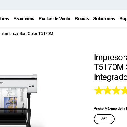
tores
Escáneres
Puntos de Venta
Robots
Soluciones
Sop
nalámbrica SureColor T5170M
Impresor
T5170M 3
Integrad
Ancho Máximo de la 
36"