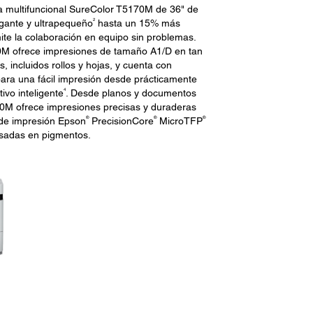
a multifuncional SureColor T5170M de 36" de
2
egante y ultrapequeño
hasta un 15% más
e la colaboración en equipo sin problemas.
70M ofrece impresiones de tamaño A1/D en tan
, incluidos rollos y hojas, y cuenta con
ara una fácil impresión desde prácticamente
4
ivo inteligente
. Desde planos y documentos
170M ofrece impresiones precisas y duraderas
®
®
®
 de impresión Epson
PrecisionCore
MicroTFP
asadas en pigmentos.