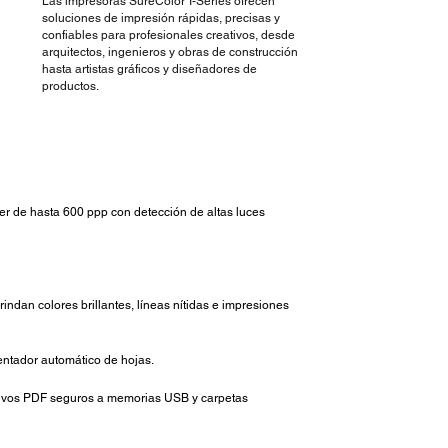
Las impresoras SureColor T-Series ofrecen
soluciones de impresión rápidas, precisas y
confiables para profesionales creativos, desde
arquitectos, ingenieros y obras de construcción
hasta artistas gráficos y diseñadores de
productos.
r de hasta 600 ppp con detección de altas luces
ndan colores brillantes, líneas nítidas e impresiones
mentador automático de hojas.
hivos PDF seguros a memorias USB y carpetas