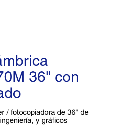
ámbrica
70M 36" con
ado
r / fotocopiadora de 36" de
ngeniería, y gráficos