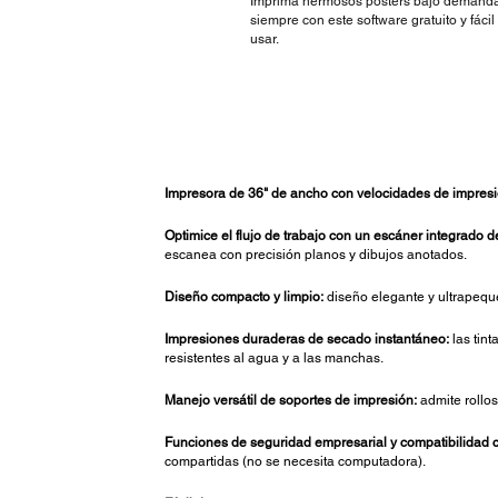
Imprima hermosos pósters bajo demanda
siempre con este software gratuito y fácil
usar.
Impresora de 36" de ancho con velocidades de impresió
Optimice el flujo de trabajo con un escáner integrado de
escanea con precisión planos y dibujos anotados.
Diseño compacto y limpio:
diseño elegante y ultrapequ
Impresiones duraderas de secado instantáneo:
las tin
resistentes al agua y a las manchas.
Manejo versátil de soportes de impresión:
admite rollos
Funciones de seguridad empresarial y compatibilidad c
compartidas (no se necesita computadora).