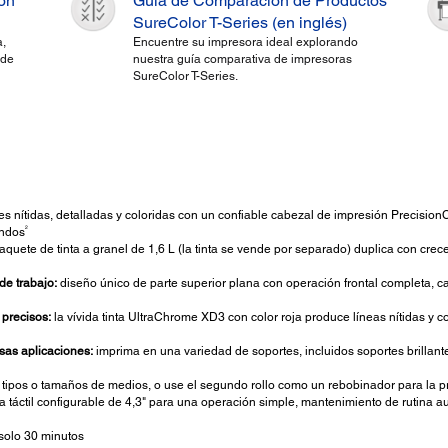
ión
Guía de Comparación de Productos
SureColor T-Series (en inglés)
,
Encuentre su impresora ideal explorando
 de
nuestra guía comparativa de impresoras
SureColor T-Series.
es nítidas, detalladas y coloridas con un confiable cabezal de impresión Precisi
2
undos
aquete de tinta a granel de 1,6 L (la tinta se vende por separado) duplica con crec
de trabajo:
diseño único de parte superior plana con operación frontal completa, ca
 precisos:
la vívida tinta UltraChrome XD3 con color roja produce líneas nítidas y co
sas aplicaciones:
imprima en una variedad de soportes, incluidos soportes brillantes
ipos o tamaños de medios, o use el segundo rollo como un rebobinador para la pro
a táctil configurable de 4,3" para una operación simple, mantenimiento de rutina a
 solo 30 minutos