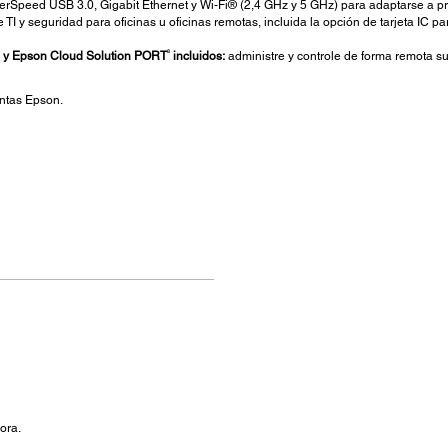
rSpeed USB 3.0, Gigabit Ethernet y Wi-Fi® (2,4 GHz y 5 GHz) para adaptarse a prá
I y seguridad para oficinas u oficinas remotas, incluida la opción de tarjeta IC pa
3
e y Epson Cloud Solution PORT
incluidos:
administre y controle de forma remota s
ntas Epson.
ora.