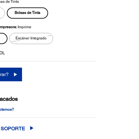
as de Tinta
la
misma
Bolsas de Tinta
página.
 Impresora:
Imprime
Escáner Integrado
DL
rar?
tacados
actemos?
SOPORTE