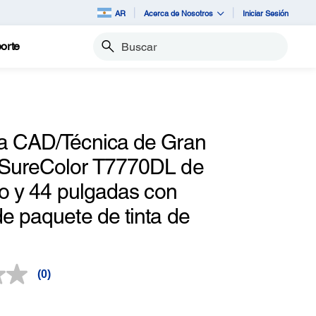
AR
Acerca de Nosotros
Iniciar Sesión
orte
Buscar
a CAD/Técnica de Gran
SureColor T7770DL de
lo y 44 pulgadas con
e paquete de tinta de
(0)
Sin
puntuación.
Enlace
en