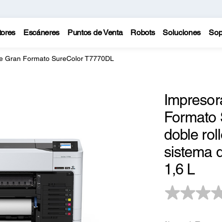
tores
Escáneres
Puntos de Venta
Robots
Soluciones
Sop
de Gran Formato SureColor T7770DL
Impresor
Formato 
doble rol
sistema d
1,6 L