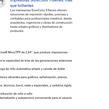
Impresoras SureColor T-Series: más
que brillantes
Las impresoras SureColor T-Series ofrecen
soluciones de impresión rápidas, precisas y
confiables para profesionales creativos, desde
arquitectos, ingenieros y obras de construcción
hasta artistas gráficos y diseñadores de
productos.
onCore® MicroTFP de 2,64", que produce impresiones
es la capacidad de tinta de las generaciones anteriores
rga de rollo automática simple y carrete de doble
lores vibrantes para gráficos, señalización, planos,
, técnicos, bond, mate y especiales, y cartulina rígida
ducción de rollo a rollo
utomatizado y autoservicio conveniente para el usuario