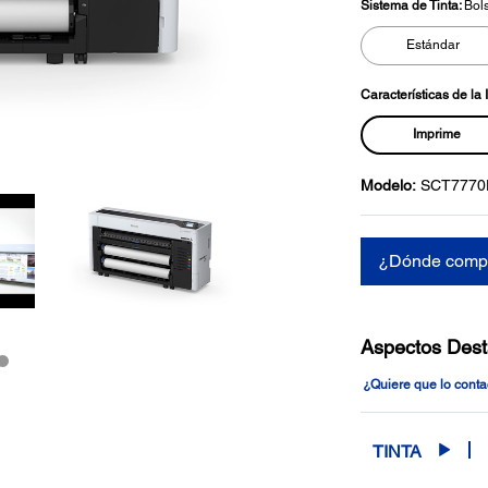
Sistema de Tinta:
Bols
Estándar
Características de la
Imprime
Modelo:
SCT7770
¿Dónde comp
Aspectos Des
¿Quiere que lo cont
TINTA