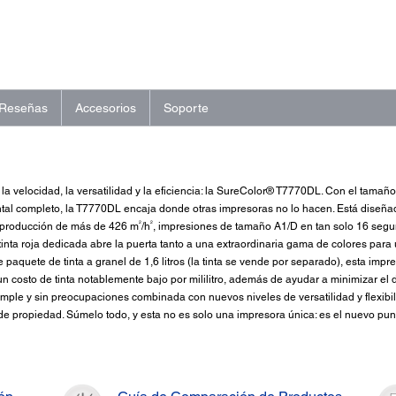
Reseñas
Accesorios
Soporte
la velocidad, la versatilidad y la eficiencia: la SureColor® T7770DL. Con el tama
ontal completo, la T7770DL encaja donde otras impresoras no lo hacen. Está diseña
2
2
e producción de más de 426 m
/h
, impresiones de tamaño A1/D en tan solo 16 seg
inta roja dedicada abre la puerta tanto a una extraordinaria gama de colores par
 paquete de tinta a granel de 1,6 litros (la tinta se vende por separado), esta imp
un costo de tinta notablemente bajo por mililitro, además de ayudar a minimizar e
imple y sin preocupaciones combinada con nuevos niveles de versatilidad y flexib
 de propiedad. Súmelo todo, y esta no es solo una impresora única: es el nuevo pun