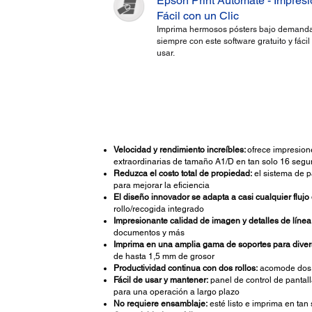
Epson Print Automate - Impres
Fácil con un Clic
Imprima hermosos pósters bajo demanda
siempre con este software gratuito y fácil
usar.
Velocidad y rendimiento increíbles:
ofrece impresion
extraordinarias de tamaño A1/D en tan solo 16 seg
Reduzca el costo total de propiedad:
el sistema de p
para mejorar la eficiencia
El diseño innovador se adapta a casi cualquier flujo 
rollo/recogida integrado
Impresionante calidad de imagen y detalles de línea
documentos y más
Imprima en una amplia gama de soportes para diver
de hasta 1,5 mm de grosor
Productividad continua con dos rollos:
acomode dos t
Fácil de usar y mantener:
panel de control de pantall
para una operación a largo plazo
No requiere ensamblaje:
esté listo e imprima en tan