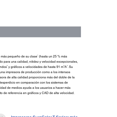
1
ño más pequeño de su clase
(hasta un 25 % más
do para una calidad, nitidez y velocidad excepcionales,
2
2
2
undos
y gráficos a velocidades de hasta 91 m
/h
. Su
a una impresora de producción como a los intensos
resora de alta calidad proporciona más del doble de la
l desperdicio en comparación con los sistemas de
ilidad de medios ayuda a los usuarios a hacer más
to de referencia en gráficos y CAD de alta velocidad.