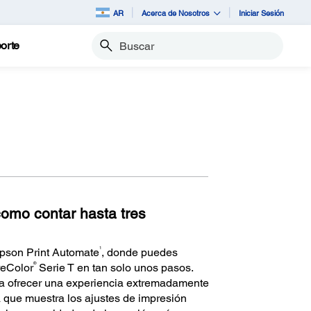
AR
Acerca de Nosotros
Iniciar Sesión
orte
Buscar
como contar hasta tres
1
Epson Print Automate
, donde puedes
®
reColor
Serie T en tan solo unos pasos.
ara ofrecer una experiencia extremadamente
va que muestra los ajustes de impresión