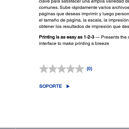
clave para satisfacer una amplia variedad 
comunes. Sube rápidamente varios archivos
páginas que deseas imprimir y luego person
el tamaño de página, la escala, la impresión 
obtener los resultados de impresión que des
Printing is as easy as 1-2-3
— Presents the s
interface to make printing a breeze
(0)
Sin
puntuación.
Enlace
en
SOPORTE
la
misma
página.