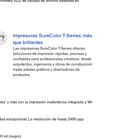
Chrome® XD2 de calidad de archivo basadas en
Impresoras SureColor T-Series: más
que brillantes
Las impresoras SureColor T-Series ofrecen
soluciones de impresión rápidas, precisas y
confiables para profesionales creativos, desde
arquitectos, ingenieros y obras de construcción
hasta artistas gráficos y diseñadores de
productos.
4
tes
y más con la impresión inalámbrica integrada y Wi-
dad excepcional; La resolución de hasta 2400 ppp
80 ml (negro)