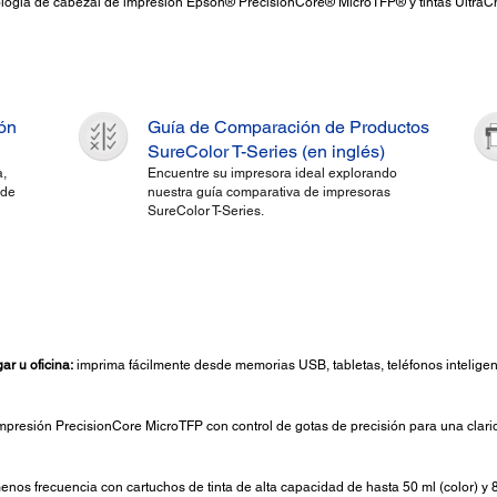
nología de cabezal de impresión Epson® PrecisionCore® MicroTFP® y tintas Ultra
ión
Guía de Comparación de Productos
SureColor T-Series (en inglés)
,
Encuentre su impresora ideal explorando
 de
nuestra guía comparativa de impresoras
SureColor T-Series.
r u oficina:
imprima fácilmente desde memorias USB, tabletas, teléfonos inteligen
mpresión PrecisionCore MicroTFP con control de gotas de precisión para una clari
nos frecuencia con cartuchos de tinta de alta capacidad de hasta 50 ml (color) y 