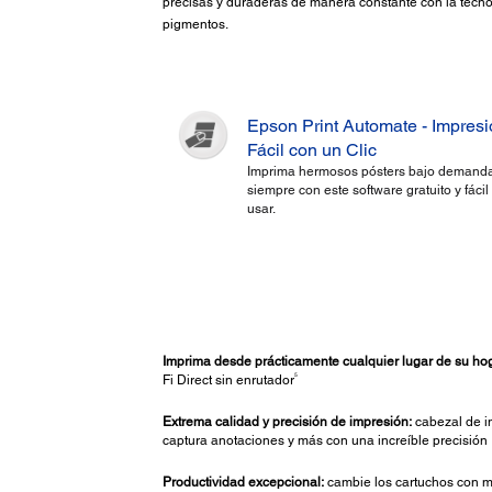
precisas y duraderas de manera constante con la tec
pigmentos.
Epson Print Automate - Impres
Fácil con un Clic
Imprima hermosos pósters bajo demanda
siempre con este software gratuito y fácil
usar.
Imprima desde prácticamente cualquier lugar de su hoga
5
Fi Direct sin enrutador
Extrema calidad y precisión de impresión:
cabezal de i
captura anotaciones y más con una increíble precisión
Productividad excepcional:
cambie los cartuchos con me