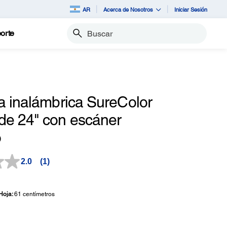
AR
Acerca de Nosotros
Iniciar Sesión
orte
Buscar
a inalámbrica SureColor
e 24" con escáner
o
2.0
(1)
Lea
1
reseña.
Enlace
Hoja:
61 centímetros
en
la
misma
página.