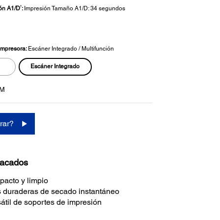
†
ón A1/D
:
Impresión Tamaño A1/D: 34 segundos
 Impresora:
Escáner Integrado / Multifunción
Escáner Integrado
0M
rar?
tacados
acto y limpio
 duraderas de secado instantáneo
átil de soportes de impresión