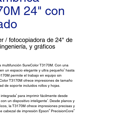
70M 24" con
ado
r / fotocopiadora de 24" de
ngeniería, y gráficos
ra multifunción SureColor T3170M. Con una
2
en un espacio elegante y ultra pequeño
hasta
T3170M permite el trabajo en equipo sin
reColor T3170M ofrece impresiones de tamaño
ad de soporte incluidos rollos y hojas.
5
integrada
para imprimir fácilmente desde
4
con un dispositivo inteligente
. Desde planos y
icos, la T3170M ofrece impresiones precisas y
®
®
de cabezal de impresión Epson
PrecisionCore