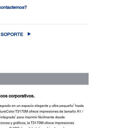
 contactemos?
SOPORTE
icos corporativos.
2
tegrado en un espacio elegante y ultra pequeño
hasta
a SureColor T3170M ofrece impresiones de tamaño A1 /
5
 integrada
para imprimir fácilmente desde
iones y gráficos, la T3170M ofrece impresiones