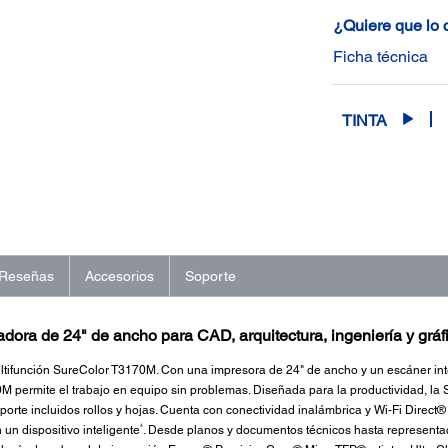
¿Quiere que lo
Ficha técnica
TINTA
Reseñas
Accesorios
Soporte
adora de 24" de ancho para CAD, arquitectura, ingeniería y gráf
ultifunción SureColor T3170M. Con una impresora de 24" de ancho y un escáner in
0M permite el trabajo en equipo sin problemas. Diseñada para la productividad, l
porte incluidos rollos y hojas. Cuenta con conectividad inalámbrica y Wi-Fi Direct®
4
 un dispositivo inteligente
. Desde planos y documentos técnicos hasta representac