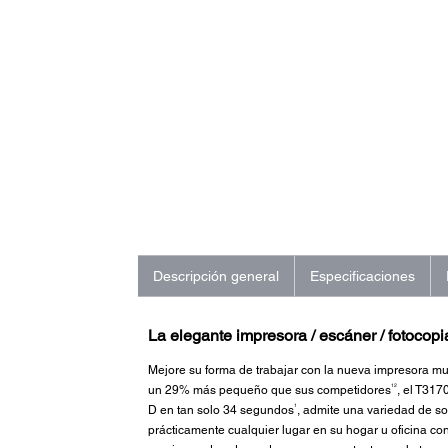
Descripción general
Especificaciones
La elegante impresora / escáner / fotocopi
Mejore su forma de trabajar con la nueva impresora m
12
un 29% más pequeño que sus competidores
, el T317
1
D en tan solo 34 segundos
, admite una variedad de so
prácticamente cualquier lugar en su hogar u oficina con