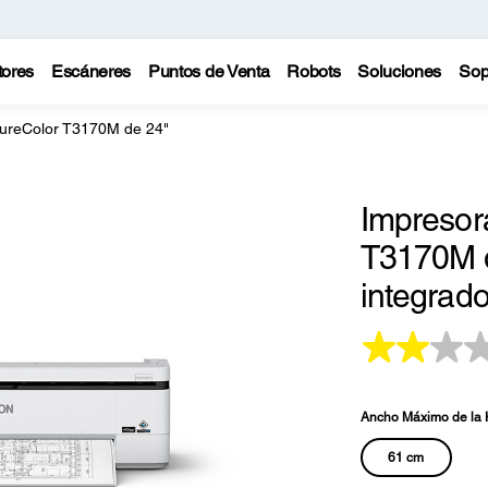
tores
Escáneres
Puntos de Venta
Robots
Soluciones
Sop
ureColor T3170M de 24"
Impresor
T3170M d
integrad
Ancho Máximo de la 
61 cm