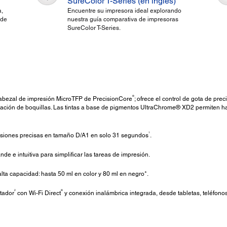
SureColor T-Series (en inglés)
,
Encuentre su impresora ideal explorando
 de
nuestra guía comparativa de impresoras
SureColor T-Series.
®
cabezal de impresión MicroTFP de PrecisionCore
; ofrece el control de gota de pr
ificación de boquillas. Las tintas a base de pigmentos UltraChrome® XD2 permiten h
1
siones precisas en tamaño D/A1 en solo 31 segundos
.
ande e intuitiva para simplificar las tareas de impresión.
lta capacidad: hasta 50 ml en color y 80 ml en negro*.
2
®
tador
con Wi-Fi Direct
y conexión inalámbrica integrada, desde tabletas, teléfonos 