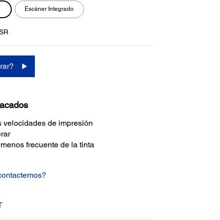
Escáner Integrado
SR
rar?
tacados
 velocidades de impresión
rar
enos frecuente de la tinta
 contactemos?
T