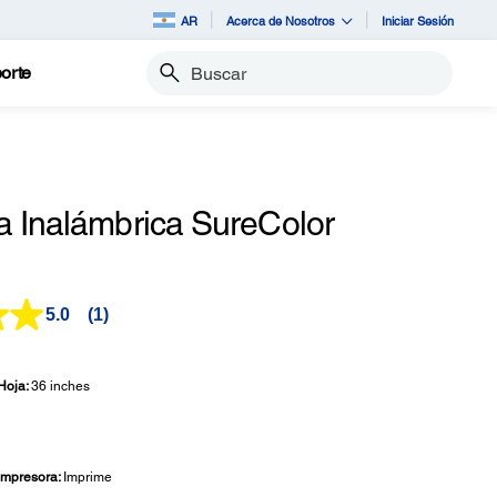
AR
Acerca de Nosotros
Iniciar Sesión
orte
Buscar
a Inalámbrica SureColor
5.0
(1)
Lea
1
reseña.
Enlace
Hoja:
36 inches
en
la
misma
página.
 Impresora:
Imprime