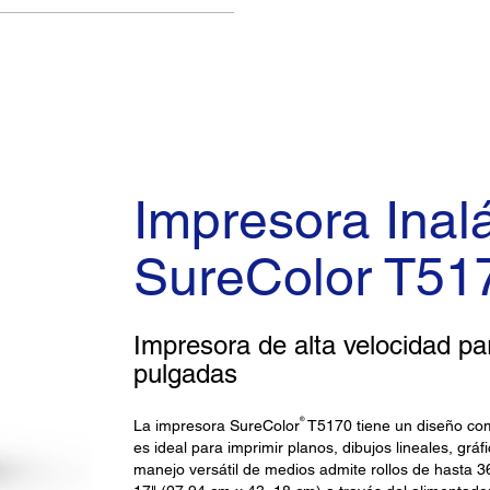
Impresora Inal
SureColor T51
Impresora de alta velocidad pa
pulgadas
®
La impresora SureColor
T5170 tiene un diseño co
es ideal para imprimir planos, dibujos lineales, grá
manejo versátil de medios admite rollos de hasta 3