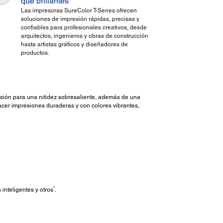
que brillantes
Las impresoras SureColor T-Series ofrecen
soluciones de impresión rápidas, precisas y
confiables para profesionales creativos, desde
arquitectos, ingenieros y obras de construcción
hasta artistas gráficos y diseñadores de
productos.
ecisión para una nitidez sobresaliente, además de una
acer impresiones duraderas y con colores vibrantes,
3
inteligentes y otros
.