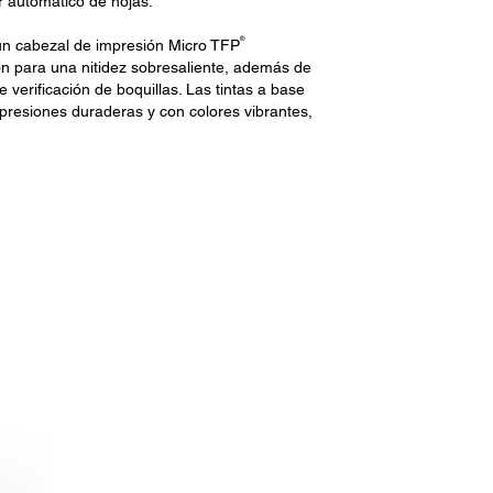
r automático de hojas.
®
un cabezal de impresión Micro TFP
sión para una nitidez sobresaliente, además de
e verificación de boquillas. Las tintas a base
resiones duraderas y con colores vibrantes,