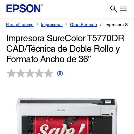
Para el trabajo
Impresoras
Gran Formato
Impresora Sur
Impresora SureColor T5770DR
CAD/Técnica de Doble Rollo y
Formato Ancho de 36”
(0)
Sin
puntuación.
Enlace
en
la
misma
página.