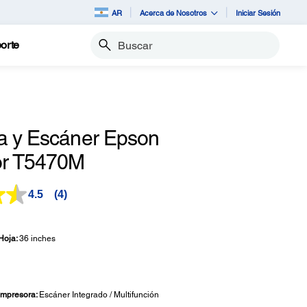
AR
Acerca de Nosotros
Iniciar Sesión
orte
Buscar
a y Escáner Epson
or T5470M
4.5
(4)
Lea
4
reseñas.
Enlace
Hoja:
36 inches
en
la
misma
página.
 Impresora:
Escáner Integrado / Multifunción