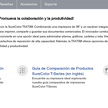
Reseñas
Accesorios
Soporte
¡Promueva la colaboración y la produtividad!
ajo con la SureColor T5470M. Combinando una impresora de 36" y un escáner integr
ara imprimir, compartir y guardar sus documentos comerciales. El innovador comb
o convierte en una opción ideal para administrar planos, gráficos, carteles y más. 
, y cartuchos de reposición de alta capacidad. Además, la T5470M ofrece opciones d
ilidad y productividad.
ión
Guía de Comparación de Productos
SureColor T-Series (en inglés)
,
Encuentre su impresora ideal explorando
 de
nuestra guía comparativa de impresoras
SureColor T-Series.