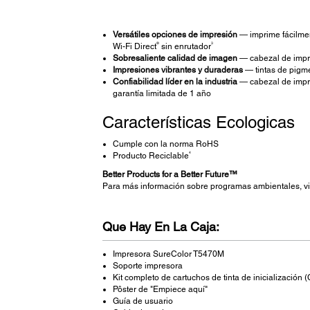
Versátiles opciones de impresión
— imprime fácilme
®
3
Wi-Fi Direct
sin enrutador
Sobresaliente calidad de imagen
— cabezal de impr
Impresiones vibrantes y duraderas
— tintas de pigm
Confiabilidad líder en la industria
— cabezal de impre
garantía limitada de 1 año
Características Ecologicas
Cumple con la norma RoHS
4
Producto Reciclable
Better Products for a Better Future™
Para más información sobre programas ambientales, vi
Que Hay En La Caja:
Impresora SureColor T5470M
Soporte impresora
Kit completo de cartuchos de tinta de inicializació
Pôster de "Empiece aquí"
Guía de usuario