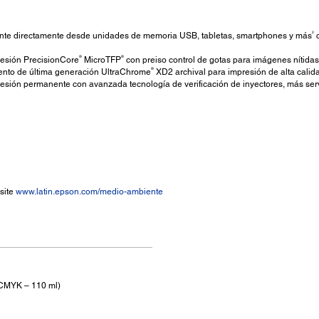
2
nte directamente desde unidades de memoria USB, tabletas, smartphones y más
c
®
®
esión PrecisionCore
MicroTFP
con preiso control de gotas para imágenes nítidas, 
®
ento de última generación UltraChrome
XD2 archival para impresión de alta calid
sión permanente con avanzada tecnología de verificación de inyectores, más serv
site
www.latin.epson.com/medio-ambiente
n (CMYK – 110 ml)