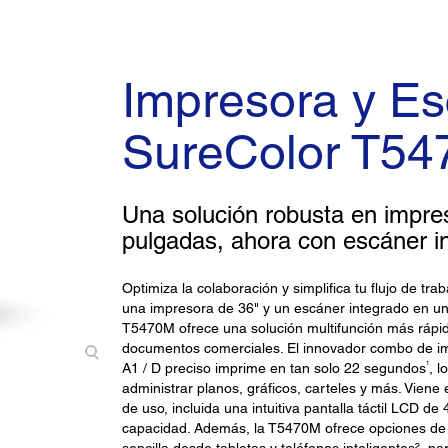
Impresora y E
SureColor T5
Una solución robusta en impre
pulgadas, ahora con escáner i
Optimiza la colaboración y simplifica tu flujo de 
una impresora de 36" y un escáner integrado en un
T5470M ofrece una solución multifunción más rápid
documentos comerciales. El innovador combo de im
1
A1 / D preciso imprime en tan solo 22 segundos
, l
administrar planos, gráficos, carteles y más. Viene
de uso, incluida una intuitiva pantalla táctil LCD de
capacidad. Además, la T5470M ofrece opciones de i
sencilla desde tabletas y teléfonos inteligentes², pa