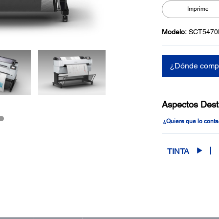
Imprime
Modelo:
SCT547
¿Dónde comp
Aspectos Des
¿Quiere que lo cont
TINTA