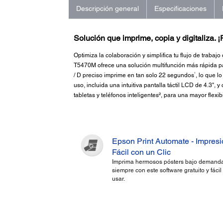
Descripción general
Especificaciones
Solución que imprime, copia y digitaliza. 
Optimiza la colaboración y simplifica tu flujo de trab
T5470M ofrece una solución multifunción más rápida p
1
/ D preciso imprime en tan solo 22 segundos
, lo que l
uso, incluida una intuitiva pantalla táctil LCD de 4.3"
tabletas y teléfonos inteligentes², para una mayor flexib
Epson Print Automate - Impres
Fácil con un Clic
Imprima hermosos pósters bajo demanda
siempre con este software gratuito y fácil
usar.