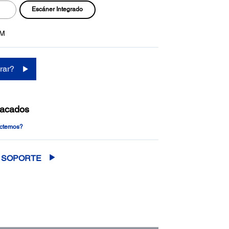
Escáner Integrado
0M
rar?
tacados
actemos?
SOPORTE