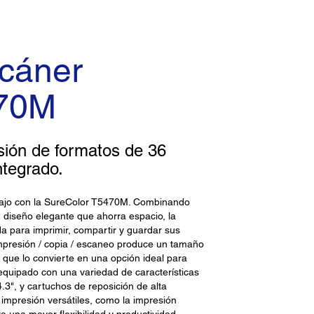
scáner
470M
sión de formatos de 36
ntegrado.
trabajo con la SureColor T5470M. Combinando
 diseño elegante que ahorra espacio, la
a para imprimir, compartir y guardar sus
presión / copia / escaneo produce un tamaño
o que lo convierte en una opción ideal para
 equipado con una variedad de características
 4.3", y cartuchos de reposición de alta
mpresión versátiles, como la impresión
ra una mayor flexibilidad y productividad.