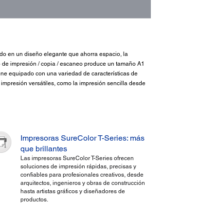
ado en un diseño elegante que ahorra espacio, la
o de impresión / copia / escaneo produce un tamaño A1
Viene equipado con una variedad de características de
e impresión versátiles, como la impresión sencilla desde
Impresoras SureColor T-Series: más
que brillantes
Las impresoras SureColor T-Series ofrecen
soluciones de impresión rápidas, precisas y
confiables para profesionales creativos, desde
arquitectos, ingenieros y obras de construcción
hasta artistas gráficos y diseñadores de
productos.