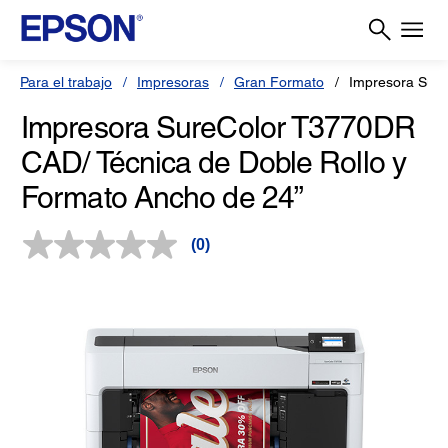
Para el trabajo
Impresoras
Gran Formato
Impresora Sur
Impresora SureColor T3770DR
CAD/ Técnica de Doble Rollo y
Formato Ancho de 24”
(0)
Sin
puntuación.
Enlace
en
la
misma
página.