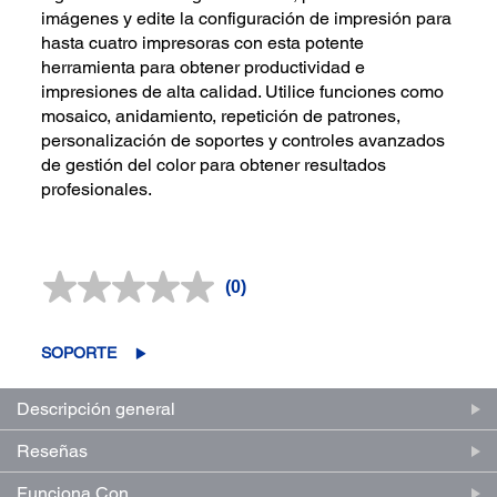
imágenes y edite la configuración de impresión para
hasta cuatro impresoras con esta potente
herramienta para obtener productividad e
impresiones de alta calidad. Utilice funciones como
mosaico, anidamiento, repetición de patrones,
personalización de soportes y controles avanzados
de gestión del color para obtener resultados
profesionales.
(0)
Sin
puntuación.
Enlace
en
SOPORTE
la
misma
página.
Descripción general
Reseñas
Funciona Con