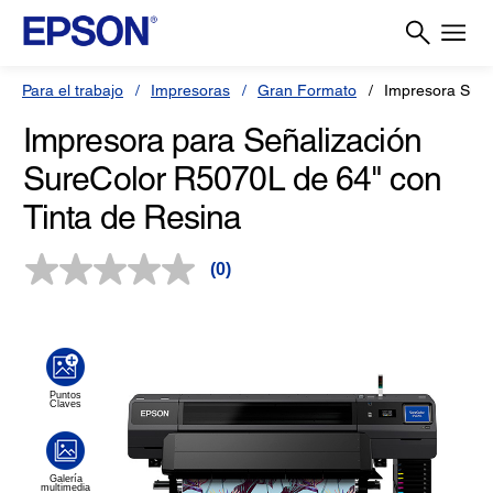
Para el trabajo
Impresoras
Gran Formato
Impresora Sure
Impresora para Señalización
SureColor R5070L de 64" con
Tinta de Resina
(0)
Sin
puntuación.
Enlace
en
la
misma
página.