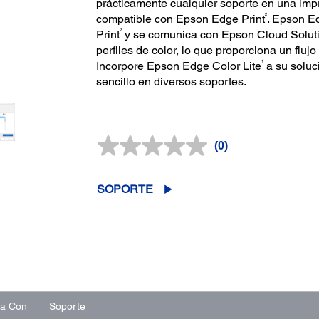
prácticamente cualquier soporte en una im
2
compatible con Epson Edge Print
. Epson Ed
2
Print
y se comunica con Epson Cloud Solu
perfiles de color, lo que proporciona un fluj
1
Incorpore Epson Edge Color Lite
a su soluci
sencillo en diversos soportes.
(0)
Sin
puntuación.
Enlace
en
SOPORTE
la
misma
página.
na Con
Soporte