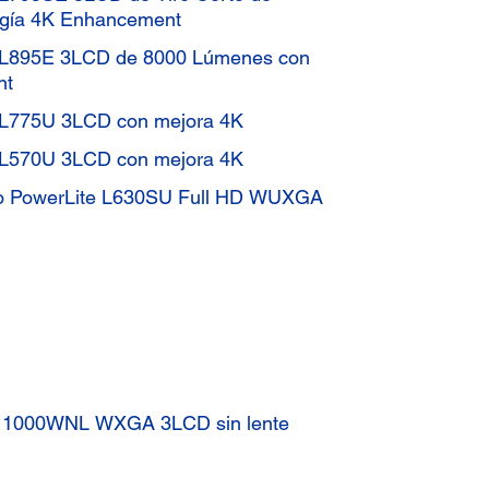
ogía 4K Enhancement
e L895E 3LCD de 8000 Lúmenes con
nt
e L775U 3LCD con mejora 4K
e L570U 3LCD con mejora 4K
orto PowerLite L630SU Full HD WUXGA
 Z11000WNL WXGA 3LCD sin lente