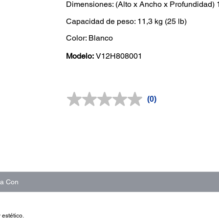
Dimensiones: (Alto x Ancho x Profundidad) 1
Capacidad de peso: 11,3 kg (25 lb)
Color: Blanco
Modelo:
V12H808001
(0)
Sin
puntuación.
Enlace
en
la
misma
página.
na Con
 estético.