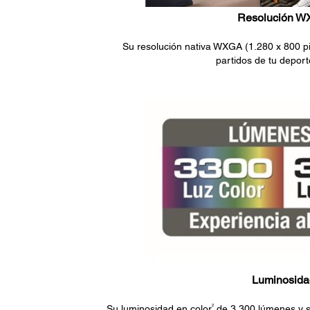
Resolución 
Su resolución nativa WXGA (1.280 x 800 pix
partidos de tu deporte
Luminosida
2
Su luminosidad en color
de 3.300 lúmenes y s