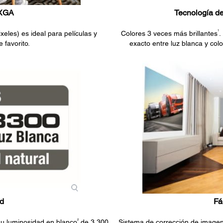
WXGA
Tecnología d
1
eles) es ideal para películas y
Colores 3 veces más brillantes
.
 favorito.
exacto entre luz blanca y col
d
Fá
2
u luminosidad en blanco
de 3.300
Sistema de corrección de imagen 