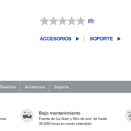
(0)
Sin
puntuación.
Enlace
en
ACCESORIOS
SOPORTE
la
misma
página.
Reseñas
Accesorios
Soporte
Bajo mantenimiento
3
enes
Fuente de luz láser y filtro de aire
de hasta
30.000 horas en modo extendido