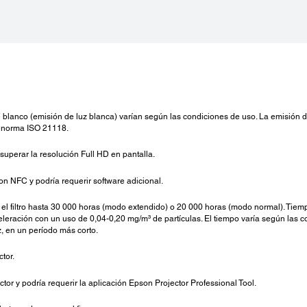
llo de blanco (emisión de luz blanca) varían según las condiciones de uso. La emisi
a norma ISO 21118.
superar la resolución Full HD en pantalla.
on NFC y podría requerir software adicional.
i el filtro hasta 30 000 horas (modo extendido) o 20 000 horas (modo normal). Tie
eración con un uso de 0,04-0,20 mg/m³ de partículas. El tiempo varía según las co
uz, en un período más corto.
tor.
r y podría requerir la aplicación Epson Projector Professional Tool.