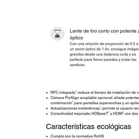
Lente de tiro corto con potente
óptico
Con una relación de proyección de 0,5 a 
un zoom óptico de 1.4x, consigue imáge
grandes desde una distancia corta y es
perfecto para llenar paredes y evitar las
sombras.
3
NFC integrado
: reduce el tiempo de instalación de 
Cámara PixAlign acoplable opcional: añade potentes
6
combinación
para pantallas superanchas y un apila
7
Actualizaciones inalámbricas
: permite al usuario r
®
®
Conectividad mejorada: HDBaseT
y HDMI
con dos 
Características ecológicas
Cumple con la normativa RoHS