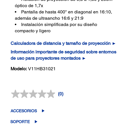
óptico de 1,7x
Pantalla de hasta 400" en diagonal en 16:10,
además de ultraancho 16:6 y 21:9
Instalación simplificada por su diseño
compacto y ligero
Calculadora de distancia y tamaño de proyección ►
Información importante de seguridad sobre entornos
de uso para proyectores montados ►
Modelo:
V11HB31021
(0)
Sin
puntuación.
Enlace
en
ACCESORIOS
la
misma
SOPORTE
página.