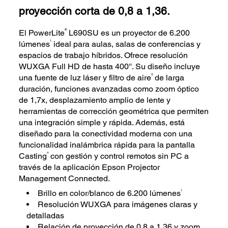
proyección corta de 0,8 a 1,36.
®
El PowerLite
L690SU es un proyector de 6.200
1
lúmenes
ideal para aulas, salas de conferencias y
espacios de trabajo híbridos. Ofrece resolución
WUXGA Full HD de hasta 400''. Su diseño incluye
3
una fuente de luz láser y filtro de aire
de larga
duración, funciones avanzadas como zoom óptico
de 1,7x, desplazamiento amplio de lente y
herramientas de corrección geométrica que permiten
una integración simple y rápida. Además, está
diseñado para la conectividad moderna con una
funcionalidad inalámbrica rápida para la pantalla
4
Casting
con gestión y control remotos sin PC a
través de la aplicación Epson Projector
Management Connected.
1
Brillo en color/blanco de 6.200 lúmenes
Resolución WUXGA para imágenes claras y
detalladas
Relación de proyección de 0,8 a 1,36 y zoom