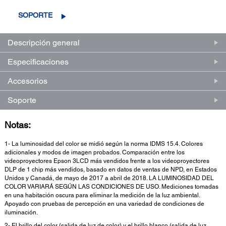
SOPORTE
Descripción general
Especificaciones
Accesorios
Soporte
Notas:
1- La luminosidad del color se midió según la norma IDMS 15.4. Colores
adicionales y modos de imagen probados. Comparación entre los
videoproyectores Epson 3LCD más vendidos frente a los videoproyectores
DLP de 1 chip más vendidos, basado en datos de ventas de NPD, en Estados
Unidos y Canadá, de mayo de 2017 a abril de 2018. LA LUMINOSIDAD DEL
COLOR VARIARÁ SEGÚN LAS CONDICIONES DE USO. Mediciones tomadas
en una habitación oscura para eliminar la medición de la luz ambiental.
Apoyado con pruebas de percepción en una variedad de condiciones de
iluminación.
2- El brillo del color (salida de luz de color) y el brillo blanco (salida de luz