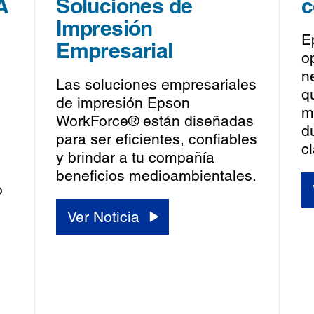
A
Soluciones de
c
Impresión
E
Empresarial
o
n
Las soluciones empresariales
q
de impresión Epson
m
WorkForce® están diseñadas
d
para ser eficientes, confiables
c
y brindar a tu compañía
beneficios medioambientales.
o
Ver Noticia