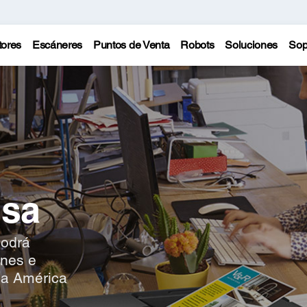
tores
Escáneres
Puntos de Venta
Robots
Soluciones
Sop
nsa
podrá
ones e
da América