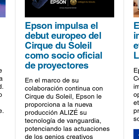
Epson impulsa el
E
debut europeo del
i
Cirque du Soleil
e
como socio oficial
L
de proyectores
e
E
a
C
En el marco de su
d.
i
colaboración continua con
o
o
Cirque du Soleil, Epson le
e
proporciona a la nueva
e.
p
producción ALIZÉ su
s
tecnología de vanguardia,
potenciando las actuaciones
de los genios creativos