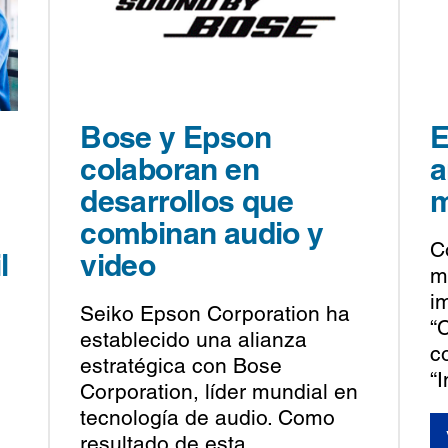
Bose y Epson
E
colaboran en
a
desarrollos que
m
combinan audio y
C
l
video
m
i
Seiko Epson Corporation ha
“
establecido una alianza
c
estratégica con Bose
“I
Corporation, líder mundial en
tecnología de audio. Como
resultado de esta