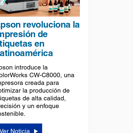
pson revoluciona la
mpresión de
tiquetas en
atinoamérica
pson introduce la
olorWorks CW-C8000, una
mpresora creada para
ptimizar la producción de
tiquetas de alta calidad,
recisión y un enfoque
ostenible.
Ver Noticia