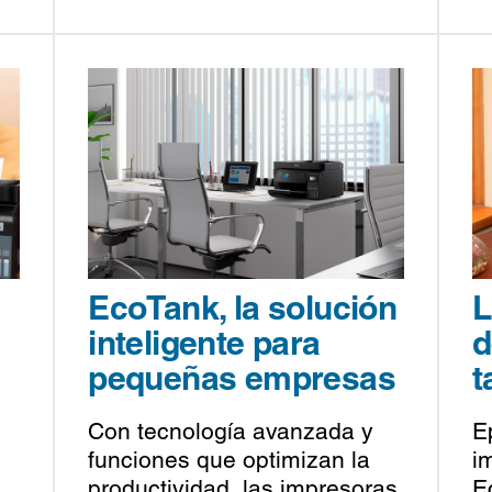
EcoTank, la solución
L
inteligente para
d
pequeñas empresas
t
Con tecnología avanzada y
E
funciones que optimizan la
i
productividad, las impresoras
E