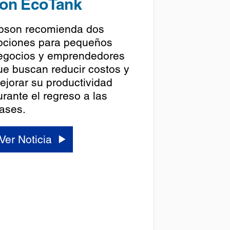
on EcoTank
pson recomienda dos
pciones para pequeños
egocios y emprendedores
ue buscan reducir costos y
ejorar su productividad
urante el regreso a las
lases.
Ver Noticia