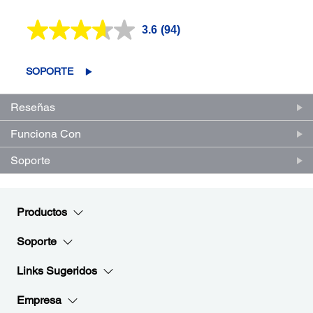
3.6
(94)
Lea
94
reseñas.
Enlace
SOPORTE
en
la
misma
Reseñas
página.
Funciona Con
Soporte
Productos
Soporte
Links Sugeridos
Empresa