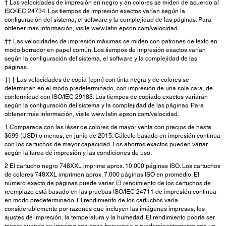
† Las velocidades de impresión en negro y en colores se miden de acuerdo al
ISO/IEC 24734. Los tiempos de impresión exactos varían según la
configuración del sistema, el software y la complejidad de las páginas. Para
obtener más información, visite www.latin.epson.com/velocidad
†† Las velocidades de impresión máximas se miden con patrones de texto en
modo borrador en papel común. Los tiempos de impresión exactos varían
según la configuración del sistema, el software y la complejidad de las
páginas.
††† Las velocidades de copia (cpm) con tinta negra y de colores se
determinan en el modo predeterminado, con impresión de una sola cara, de
conformidad con ISO/IEC 29183. Los tiempos de copiado exactos variarán
según la configuración del sistema y la complejidad de las páginas. Para
obtener más información, visite www.latin.epson.com/velocidad.
1 Comparada con las láser de colores de mayor venta con precios de hasta
$699 (USD) o menos, en junio de 2015. Cálculo basado en impresión continua
con los cartuchos de mayor capacidad. Los ahorros exactos pueden variar
según la tarea de impresión y las condiciones de uso.
2 El cartucho negro 748XXL imprime aprox. 10.000 páginas ISO. Los cartuchos
de colores 748XXL imprimen aprox. 7.000 páginas ISO en promedio. El
número exacto de páginas puede variar. El rendimiento de los cartuchos de
reemplazo está basado en las pruebas ISO/IEC 24711 de impresión continua
en modo predeterminado. El rendimiento de los cartuchos varía
considerablemente por razones que incluyen las imágenes impresas, los
ajustes de impresión, la temperatura y la humedad. El rendimiento podría ser
menor cuando se imprime con poca frecuencia o predominantemente con un