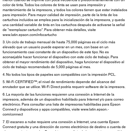
color de tinta. Todos los colores de tinta se usan para impresión y
mantenimiento de la impresora, y todos los colores tienen que estar instalados
para impresión. Para mayor calidad de impresión, parte de la tinta de los
cartuchos incluidos se emplea para la inicialización de la impresora, y queda
una cantidad variable de tinta en los cartuchos después de activarse la señal
de "reemplazar cartucho". Para obtener más detalles, visite
www.latin.epson.com/infocartucho
3. Un ciclo de trabajo mensual de hasta 75,000 páginas es el ciclo más
elevado que un usuario puede esperar en un mes, con base en un
funcionamiento casi constante de un dispositivo de este tipo. No es
aconsejable hacer funcionar el dispositivo con este ciclo de trabajo. Para
obtener el mayor rendimiento del dispositivo, haga funcionar el dispositivo al
ciclo de trabajo recomendado de 5,000 páginas al mes.
4. No todos los tipos de papeles son compatibles con la impresión PCL.
5. Wi-Fi CERTIFIED™; el nivel de rendimiento depende del alcance del
enrutador que se utilice. Wi-Fi Direct podría requerir software de la impresora.
6. La mayoría de las funciones requieren una conexión a Internet de la
impresora, además de un dispositivo habilitado para Internet y/o para correo
electrónico. Para consultar una lista de impresoras habilitadas para Epson
Connect y dispositivos y apps compatibles, visite www.latin.epson.-
com/connect
7. El escaneo a nube requiere una conexión a Internet, una cuenta Epson
Connect gratuita y una dirección de correo electrónico de destino o cuenta de