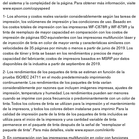
del sistema y la complejidad de la página. Para obtener más información, visite
www.epson.com/copyspeed
1- Los ahorros y costos reales variarán considerablemente según las tareas de
impresión, los volúmenes de impresión y las condiciones de uso. Basado en
los costos totales de impresión con las impresoras WF-C878R y WF-879R y la
tinta de reemplazo de mayor capacidad en comparación con los costos de
impresión de páginas ISO equivalentes con las impresoras multifunción láser y
de inyección de tinta en color de mayor venta y características similares con
velocidades de 35 páginas por minuto o menos a partir de junio de 2019. Los
costos de tóner y tinta se basan en los rendimientos y precios de mayor
capacidad del fabricante; costos de impresora basados en MSRP por datos
disponibles de la industria a partir de septiembre de 2019.
2- Los rendimientos de los paquetes de tinta se estiman en función de la
prueba ISO/IEC 24711 en el modo predeterminado imprimiendo
continuamente. Los rendimientos de los paquetes de tinta varían
considerablemente por razones que incluyen imágenes impresas, ajustes de
impresión, temperatura y humedad. Los rendimientos pueden ser menores
cuando se imprime con poca frecuencia o predominantemente con un color de
tinta. Todos los colores de tinta se utilizan para la impresión y el mantenimiento
de la impresora, y todos los colores deben instalarse para imprimir. Para la
calidad de impresión parte de la tinta de los paquetes de tinta incluidos se
utiliza para el inicio de la impresora y una cantidad variable de tinta
permanece en el paquete de tinta después de la señal de "reemplazar el
paquete de tinta". Para más detalles, visite www.epson.com/inkinfo
3- En comparación con las impresoras multifunción en color con funciones