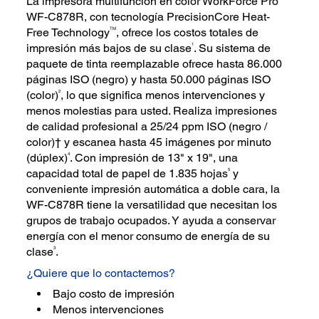
La impresora multifunción en color WorkForce Pro
WF-C878R, con tecnología PrecisionCore Heat-
TM
Free Technology
, ofrece los costos totales de
1
impresión más bajos de su clase
. Su sistema de
paquete de tinta reemplazable ofrece hasta 86.000
páginas ISO (negro) y hasta 50.000 páginas ISO
2
(color)
, lo que significa menos intervenciones y
menos molestias para usted. Realiza impresiones
de calidad profesional a 25/24 ppm ISO (negro /
color)† y escanea hasta 45 imágenes por minuto
4
(dúplex)
. Con impresión de 13" x 19", una
5
capacidad total de papel de 1.835 hojas
y
conveniente impresión automática a doble cara, la
WF-C878R tiene la versatilidad que necesitan los
grupos de trabajo ocupados. Y ayuda a conservar
energía con el menor consumo de energía de su
3
clase
.
¿Quiere que lo contactemos?
Bajo costo de impresión
Menos intervenciones