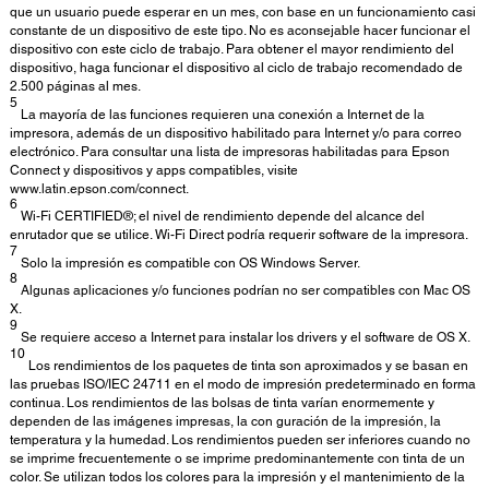
que un usuario puede esperar en un mes, con base en un funcionamiento casi
constante de un dispositivo de este tipo. No es aconsejable hacer funcionar el
dispositivo con este ciclo de trabajo. Para obtener el mayor rendimiento del
dispositivo, haga funcionar el dispositivo al ciclo de trabajo recomendado de
2.500 páginas al mes.
5
La mayoría de las funciones requieren una conexión a Internet de la
impresora, además de un dispositivo habilitado para Internet y/o para correo
electrónico. Para consultar una lista de impresoras habilitadas para Epson
Connect y dispositivos y apps compatibles, visite
www.latin.epson.com/connect.
6
Wi-Fi CERTIFIED®; el nivel de rendimiento depende del alcance del
enrutador que se utilice. Wi-Fi Direct podría requerir software de la impresora.
7
Solo la impresión es compatible con OS Windows Server.
8
Algunas aplicaciones y/o funciones podrían no ser compatibles con Mac OS
X.
9
Se requiere acceso a Internet para instalar los drivers y el software de OS X.
10
Los rendimientos de los paquetes de tinta son aproximados y se basan en
las pruebas ISO/IEC 24711 en el modo de impresión predeterminado en forma
continua. Los rendimientos de las bolsas de tinta varían enormemente y
dependen de las imágenes impresas, la con guración de la impresión, la
temperatura y la humedad. Los rendimientos pueden ser inferiores cuando no
se imprime frecuentemente o se imprime predominantemente con tinta de un
color. Se utilizan todos los colores para la impresión y el mantenimiento de la