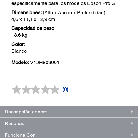
específicamente para los modelos Epson Pro G.
Dimensiones:
(Alto x Ancho x Profundidad)
4,6 x 11,1 x 12,9 cm
Capacidad de peso:
13,6 kg
Color:
Blanco
Modelo:
V12H809001
(0)
Sin
puntuación.
Enlace
en
la
Descripción general
misma
página.
Reseñas
Funciona Con