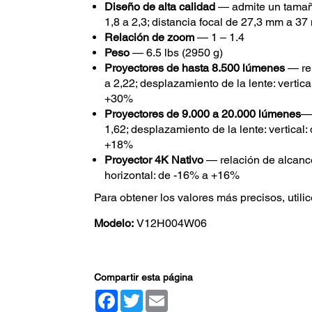
Diseño de alta calidad
— admite un tamaño
1,8 a 2,3; distancia focal de 27,3 mm a 3
Relación de zoom
— 1 – 1.4
Peso
— 6.5 lbs (2950 g)
Proyectores de hasta 8.500 lúmenes
— re
a 2,22; desplazamiento de la lente: vertic
+30%
Proyectores de 9.000 a 20.000 lúmenes
— 
1,62; desplazamiento de la lente: vertical
+18%
Proyector 4K Nativo
— relación de alcance
horizontal: de -16% a +16%
Para obtener los valores más precisos, utili
Modelo:
V12H004W06
Compartir esta página
Facebook
Twitter
Email