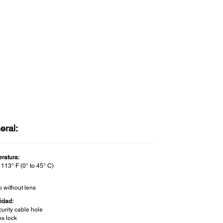
eral:
ratura:
 113° F (0° to 45° C)
b without lens
idad:
urity cable hole
s lock