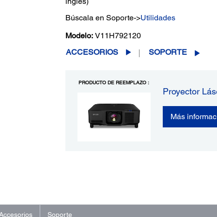
inglés)
Búscala en Soporte->
Utilidades
Modelo:
V11H792120
ACCESORIOS
SOPORTE
PRODUCTO DE REEMPLAZO :
Proyector L
Más informac
Accesorios
Soporte