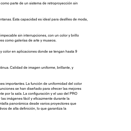
o como parte de un sistema de retroproyección sin
ventanas. Esta capacidad es ideal para desfiles de moda,
pecable sin interrupciones, con un color y brillo
res como galerías de arte y museos.
 y color en aplicaciones donde se tengan hasta 9
inua. Calidad de imagen uniforme, brillante, y
es importantes. La función de uniformidad del color
funciones se han diseñado para ofrecer las mejores
e por la sala. La configuración y el uso del PRO
 las imágenes fácil y eficazmente durante la
antalla panorámica desde varios proyectores que
os de alta definición, lo que garantiza la