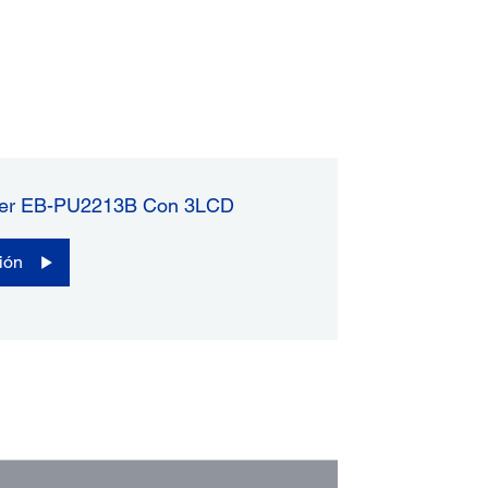
áser EB-PU2213B Con 3LCD
ión