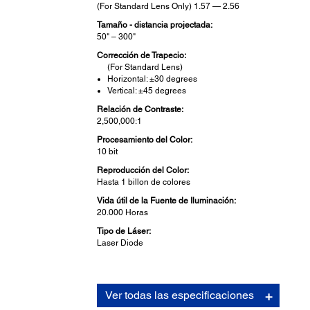
(For Standard Lens Only) 1.57 — 2.56
Tamaño - distancia projectada:
50" – 300"
Corrección de Trapecio:
(For Standard Lens)
Horizontal: ±30 degrees
Vertical: ±45 degrees
Relación de Contraste:
2,500,000:1
Procesamiento del Color:
10 bit
Reproducción del Color:
Hasta 1 billon de colores
Vida útil de la Fuente de Iluminación:
20.000 Horas
Tipo de Láser:
Laser Diode
Lente de Proyección:
Ver todas las especificaciones
Tipo: