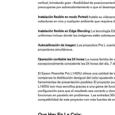
vertical, brindando gran –flexibilidad de posicionamie
preocuparse por sobrecalentamiento o que el desempe
Instalación flexible en modo Portrait:
Instale su videopr
coberturas en vivo y cualquier ambiente que requiera d
Instalación flexible en Edge Blending:
La tecnología Edg
uniformes incluso donde las imágenes están sobrepuesta
Autocalibración de imagen:
Los proyectors Pro L cuenta
proyectores simultáneos.
Operación confiable las 24 horas:
La nueva familia de 
excepcionalmente consistente las 24 horas del día, 7 d
El Epson Powerlite Pro L1405U ofrece una calidad de im
compensa la distribución desigual del color ajustando
herramientas de presentación posibles. El proyector p
L1405U son muy sencillos gracias a una gama de funcion
configuración para que el resultado sea correcto y cl
funcionan en paralelo sin problemas. Las entradas 3G-S
compatibilidad de este proyector con más fuentes de 
Que Hay En La Caja: