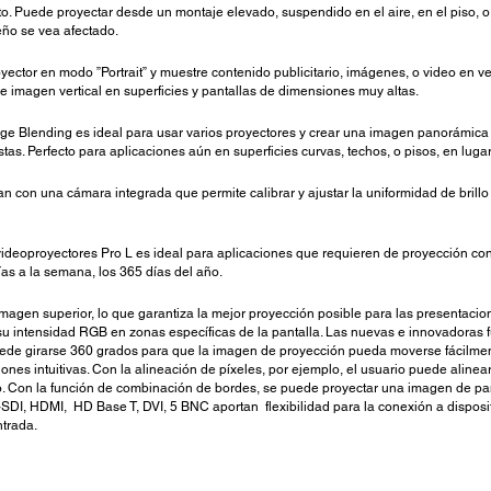
nto. Puede proyectar desde un montaje elevado, suspendido en el aire, en el piso, 
ño se vea afectado.
oyector en modo ”Portrait” y muestre contenido publicitario, imágenes, o video en 
e imagen vertical en superficies y pantallas de dimensiones muy altas.
e Blending es ideal para usar varios proyectores y crear una imagen panorámica im
s. Perfecto para aplicaciones aún en superficies curvas, techos, o pisos, en luga
n con una cámara integrada que permite calibrar y ajustar la uniformidad de brillo
videoproyectores Pro L es ideal para aplicaciones que requieren de proyección cont
ías a la semana, los 365 días del año.
agen superior, lo que garantiza la mejor proyección posible para las presentacion
 su intensidad RGB en zonas específicas de la pantalla. Las nuevas e innovadoras 
uede girarse 360 grados para que la imagen de proyección pueda moverse fácilment
es intuitivas. Con la alineación de píxeles, por ejemplo, el usuario puede alinear
aro. Con la función de combinación de bordes, se puede proyectar una imagen de p
DI, HDMI, HD Base T, DVI, 5 BNC aportan flexibilidad para la conexión a dispositiv
entrada.