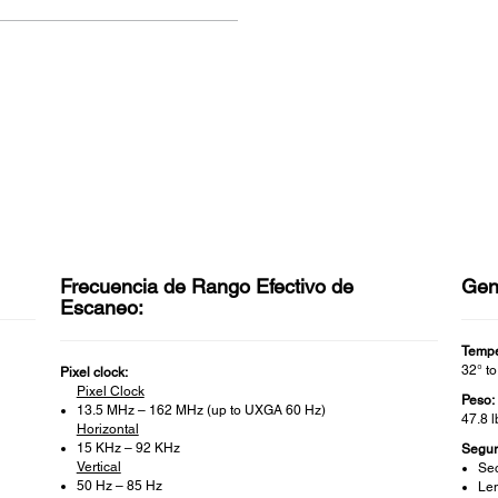
Frecuencia de Rango Efectivo de
Gen
Escaneo:
Tempe
32° to
Pixel clock:
Pixel Clock
Peso:
13.5 MHz – 162 MHz (up to UXGA 60 Hz)
47.8 l
Horizontal
15 KHz – 92 KHz
Segur
Vertical
Sec
50 Hz – 85 Hz
Len