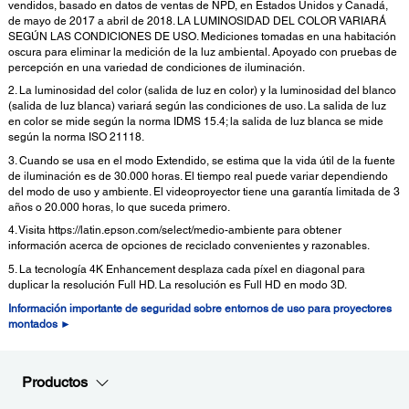
vendidos, basado en datos de ventas de NPD, en Estados Unidos y Canadá,
de mayo de 2017 a abril de 2018. LA LUMINOSIDAD DEL COLOR VARIARÁ
SEGÚN LAS CONDICIONES DE USO. Mediciones tomadas en una habitación
oscura para eliminar la medición de la luz ambiental. Apoyado con pruebas de
percepción en una variedad de condiciones de iluminación.
2. La luminosidad del color (salida de luz en color) y la luminosidad del blanco
(salida de luz blanca) variará según las condiciones de uso. La salida de luz
en color se mide según la norma IDMS 15.4; la salida de luz blanca se mide
según la norma ISO 21118.
3. Cuando se usa en el modo Extendido, se estima que la vida útil de la fuente
de iluminación es de 30.000 horas. El tiempo real puede variar dependiendo
del modo de uso y ambiente. El videoproyector tiene una garantía limitada de 3
años o 20.000 horas, lo que suceda primero.
4. Visita https://latin.epson.com/select/medio-ambiente para obtener
información acerca de opciones de reciclado convenientes y razonables.
5. La tecnología 4K Enhancement desplaza cada píxel en diagonal para
duplicar la resolución Full HD. La resolución es Full HD en modo 3D.
Información importante de seguridad sobre entornos de uso para proyectores
montados ►
Productos