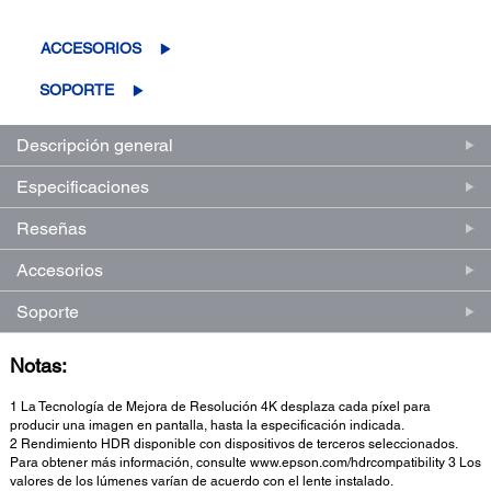
puntuación.
Enlace
en
ACCESORIOS
la
misma
SOPORTE
página.
Descripción general
Especificaciones
Reseñas
Accesorios
Soporte
Notas:
1 La Tecnología de Mejora de Resolución 4K desplaza cada píxel para
producir una imagen en pantalla, hasta la especificación indicada.
2 Rendimiento HDR disponible con dispositivos de terceros seleccionados.
Para obtener más información, consulte www.epson.com/hdrcompatibility 3 Los
valores de los lúmenes varían de acuerdo con el lente instalado.