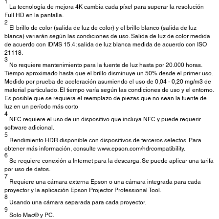
1
La tecnología de mejora 4K cambia cada píxel para superar la resolución
Full HD en la pantalla.
2
El brillo de color (salida de luz de color) y el brillo blanco (salida de luz
blanca) variarán según las condiciones de uso. Salida de luz de color medida
de acuerdo con IDMS 15.4; salida de luz blanca medida de acuerdo con ISO
21118.
3
No requiere mantenimiento para la fuente de luz hasta por 20.000 horas.
Tiempo aproximado hasta que el brillo disminuye un 50% desde el primer uso.
Medido por prueba de aceleración asumiendo el uso de 0,04 - 0,20 mg/m3 de
material particulado. El tiempo varía según las condiciones de uso y el entorno.
Es posible que se requiera el reemplazo de piezas que no sean la fuente de
luz en un período más corto
4
NFC requiere el uso de un dispositivo que incluya NFC y puede requerir
software adicional.
5
Rendimiento HDR disponible con dispositivos de terceros selectos. Para
obtener más información, consulte www.epson.com/hdrcompatibility.
6
Se requiere conexión a Internet para la descarga. Se puede aplicar una tarifa
por uso de datos.
7
Requiere una cámara externa Epson o una cámara integrada para cada
proyector y la aplicación Epson Projector Professional Tool.
8
Usando una cámara separada para cada proyector.
9
Solo Mac® y PC.