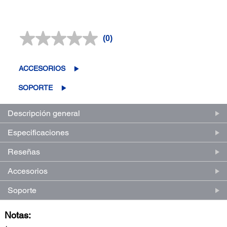
(0)
Sin
puntuación.
Enlace
en
ACCESORIOS
la
misma
SOPORTE
página.
Descripción general
Especificaciones
Reseñas
Accesorios
Soporte
Notas: