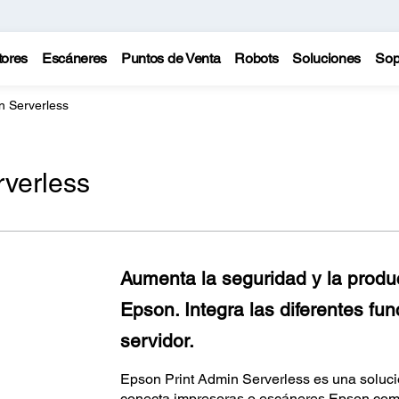
tores
Escáneres
Puntos de Venta
Robots
Soluciones
Sop
n Serverless
rverless
Aumenta la seguridad y la produc
Epson. Integra las diferentes fu
servidor.
Epson Print Admin Serverless es una soluci
conecta impresoras o escáneres Epson compa