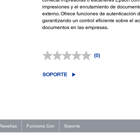
impresiones y el enrutamiento de documento
externo. Ofrece funciones de autenticación 
garantizando un control eficiente sobre el 
documentos en las empresas.
(0)
Sin
puntuación.
Enlace
en
SOPORTE
la
misma
página.
Reseñas
Funciona Con
Soporte