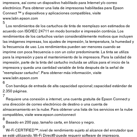
impresora, así como un dispositivo habilitado para Internet y/o correo
electrónico. Para obtener una lista de impresoras habilitadas para Epson
Connect ™ y dispositivos y aplicaciones compatibles, visite
www.latin.epson.com
5
Los rendimientos de los cartuchos de tinta de reemplazo son estimados de
acuerdo con ISO/IEC 24711 en modo borrador e impresión continúa. Los
rendimientos de los cartuchos varían considerablemente motivos que incluyen
las imágenes impresas, los ajustes de impresión, la temperatura, la humedad y
la frecuencia de uso. Los rendimientos pueden ser menores cuando se
imprime con poca frecuencia o con un color predominante. La tinta se utiliza
para la impresión y para el mantenimiento de la impresora. Para la calidad de
impresión, parte de la tinta del cartucho incluida se utiliza para el inicio de la
impresora y queda una cantidad variable de tinta después de la señal de
"reemplazar cartucho". Para obtener más información, visite
www.latin.epson.com
6
Con bandeja de entrada de alta capacidad opcional; capacidad estándar de
2.350 páginas.
7
Requiere una conexión a internet, una cuenta gratuita de Epson Connect y
una dirección de correo electrónico de destino o una cuenta de
almacenamiento en la nube. Para obtener una lista de los servicios en la nube
compatibles, visite www.epson.com/connect
8
Basado en 200 ppp, tamaño carta, en blanco y negro.
9
Wi-Fi CERTIFIED™; nivel de rendimiento sujeto al alcance del enrutador que
se esté utilizando. Wi-Fi Direct® puede requerir software de impresora.