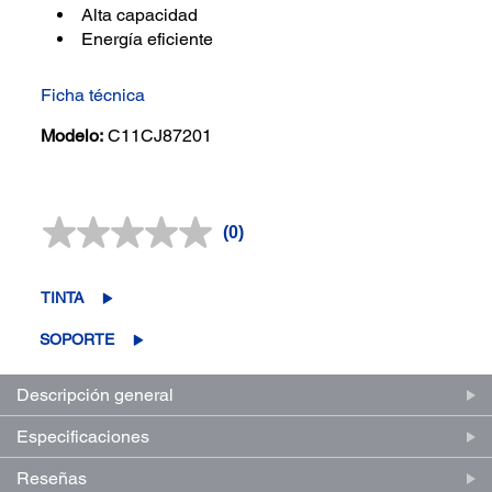
Alta capacidad
Energía eficiente
Ficha técnica
Modelo:
C11CJ87201
(0)
Sin
puntuación.
Enlace
en
TINTA
la
misma
SOPORTE
página.
Descripción general
Especificaciones
Reseñas