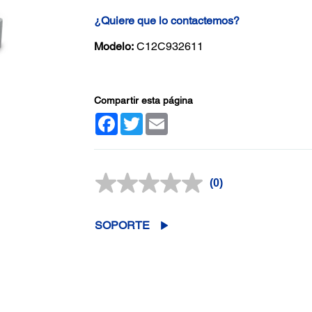
¿Quiere que lo contactemos?
Modelo:
C12C932611
Compartir esta página
Facebook
Twitter
Email
(0)
Sin
puntuación.
Enlace
en
SOPORTE
la
misma
página.