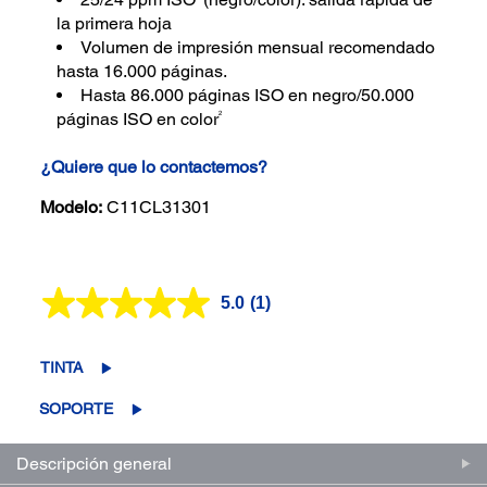
la primera hoja
Volumen de impresión mensual recomendado
hasta 16.000 páginas.
Hasta 86.000 páginas ISO en negro/50.000
2
páginas ISO en color
¿Quiere que lo contactemos?
Modelo:
C11CL31301
5.0
(1)
Lea
1
reseña.
Enlace
TINTA
en
la
SOPORTE
misma
página.
Descripción general