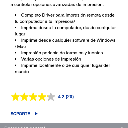
a controlar opciones avanzadas de impresión.
Completo Driver para impresión remota desde
tu computador a tu impresora¹
Imprime desde tu computador, desde cualquier
lugar
Imprime desde cualquier software de Windows
/ Mac
Impresión perfecta de formatos y fuentes
Varias opciones de impresión
Imprime localmente o de cualquier lugar del
mundo
4.2
(20)
Lea
20
reseñas.
Enlace
SOPORTE
en
la
misma