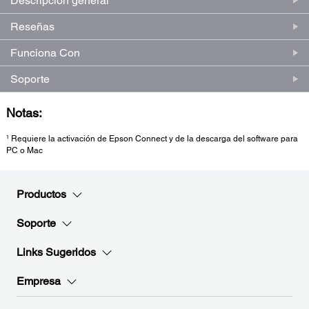
Descripción general
página.
Reseñas
Funciona Con
Soporte
Notas:
¹ Requiere la activación de Epson Connect y de la descarga del software para
PC o Mac
Productos
Soporte
Links Sugeridos
Empresa