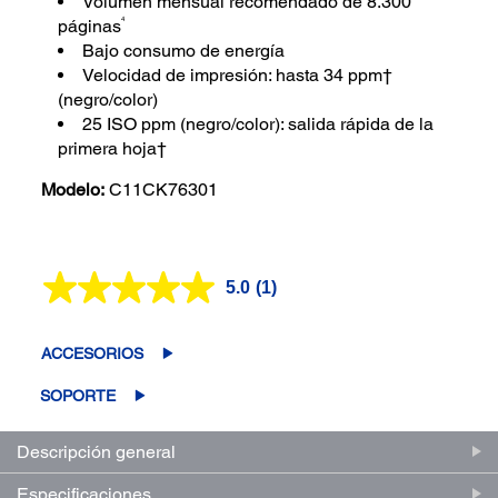
Volumen mensual recomendado de 8.300
4
páginas
Bajo consumo de energía
Velocidad de impresión: hasta 34 ppm†
(negro/color)
25 ISO ppm (negro/color): salida rápida de la
primera hoja†
Modelo:
C11CK76301
5.0
(1)
Lea
1
reseña.
Enlace
ACCESORIOS
en
la
SOPORTE
misma
página.
Descripción general
Especificaciones