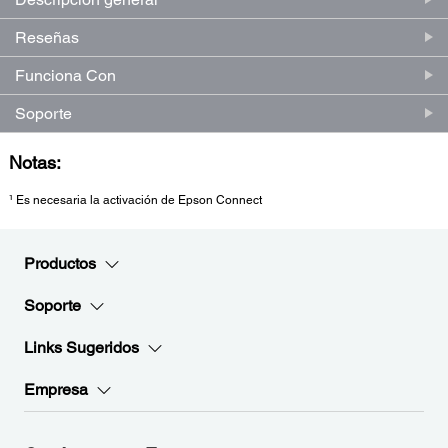
página.
Reseñas
Funciona Con
Soporte
Notas:
¹ Es necesaria la activación de Epson Connect
Productos
Soporte
Links Sugeridos
Empresa