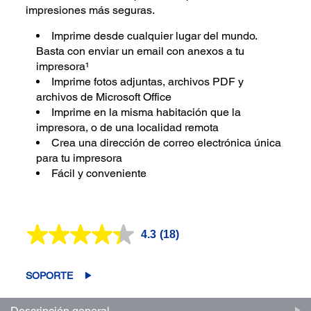
impresiones más seguras.
Imprime desde cualquier lugar del mundo.
Basta con enviar un email con anexos a tu
impresora¹
Imprime fotos adjuntas, archivos PDF y
archivos de Microsoft Office
Imprime en la misma habitación que la
impresora, o de una localidad remota
Crea una dirección de correo electrónica única
para tu impresora
Fácil y conveniente
4.3
(18)
Lea
18
reseñas.
Enlace
SOPORTE
en
la
misma
Descripción general