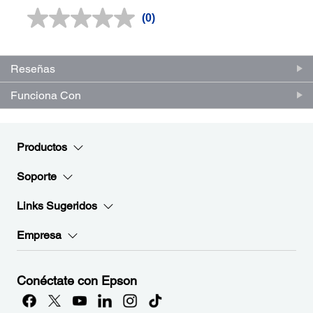
(0)
Sin
puntuación.
Enlace
en
la
Reseñas
misma
página.
Funciona Con
Productos
Soporte
Links Sugeridos
Empresa
Conéctate con Epson