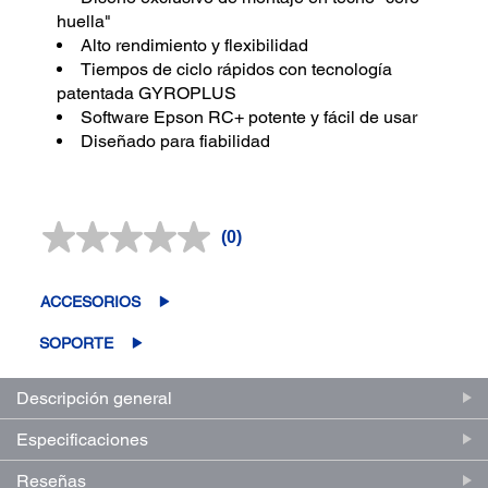
huella"
Alto rendimiento y flexibilidad
Tiempos de ciclo rápidos con tecnología
patentada GYROPLUS
Software Epson RC+ potente y fácil de usar
Diseñado para fiabilidad
(0)
Sin
puntuación.
Enlace
en
ACCESORIOS
la
misma
SOPORTE
página.
Descripción general
Especificaciones
Reseñas