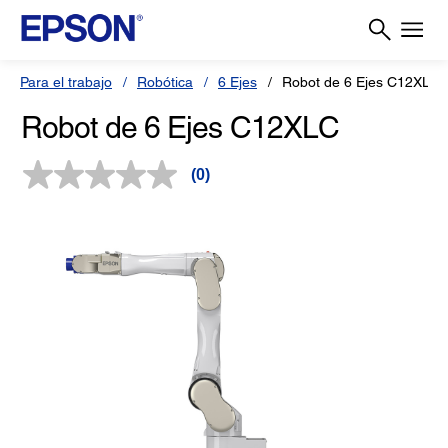
Para el trabajo
Robótica
6 Ejes
Robot de 6 Ejes C12XLC
Robot de 6 Ejes C12XLC
(0)
Sin
puntuación.
Enlace
en
la
misma
página.