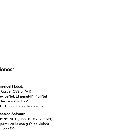
iones:
nes del Robot:
n Guide (CV2 o PV1)
eviceNet, Ethernet/IP, ProfiNet
oles remotos 1 y 2
te de montaje de la cámara
nes de Software:
te de .NET (EPSON RC+ 7.0 API)
para usarlo con guía de visión)
uilder 7.0