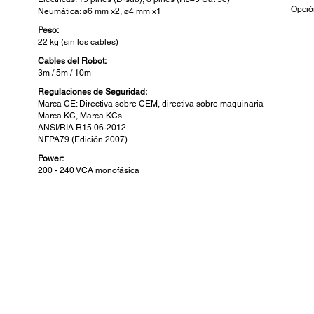
Opció
Neumática: ø6 mm x2, ø4 mm x1
Peso:
22 kg (sin los cables)
Cables del Robot:
3m / 5m / 10m
Regulaciones de Seguridad:
Marca CE: Directiva sobre CEM, directiva sobre maquinaria
Marca KC, Marca KCs
ANSI/RIA R15.06-2012
NFPA79 (Edición 2007)
Power:
200 - 240 VCA monofásica