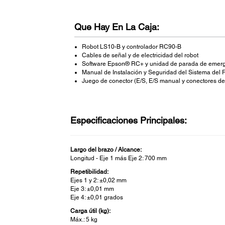
Que Hay En La Caja:
Robot LS10-B y controlador RC90-B
Cables de señal y de electricidad del robot
Software Epson® RC+ y unidad de parada de emerg
Manual de Instalación y Seguridad del Sistema del
Juego de conector (E/S, E/S manual y conectores del
Especificaciones Principales:
Largo del brazo / Alcance:
Longitud - Eje 1 más Eje 2: 700 mm
Repetibilidad:
Ejes 1 y 2: ±0,02 mm
Eje 3: ±0,01 mm
Eje 4: ±0,01 grados
Carga útil (kg):
Máx.: 5 kg