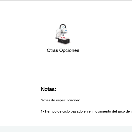
SCARA LS-B Series
Carga útil (Max.):
10
Largo del brazo / Alcance:
700
Tiempo de ciclo:
0.41
Otras Opciones
Installation Environment:
Estándar
Cuarto Limpio
Montaje en Tablero
Notas:
Notas de especificación:
1- Tiempo de ciclo basado en el movimiento del arco de i