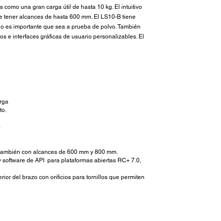
como una gran carga útil de hasta 10 kg. El intuitivo
te tener alcances de hasta 600 mm. El LS10-B tiene
ndo es importante que sea a prueba de polvo. También
os e interfaces gráficas de usuario personalizables. El
arga
to.
o
e también con alcances de 600 mm y 800 mm.
 y software de API para plataformas abiertas RC+ 7.0,
or del brazo con orificios para tornillos que permiten