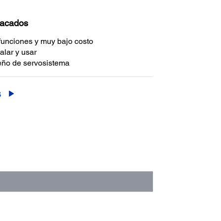
tacados
funciones y muy bajo costo
talar y usar
eño de servosistema
S