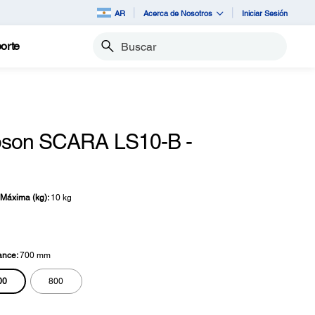
AR
Acerca de Nosotros
Iniciar Sesión
orte
Buscar
pson SCARA LS10-B -
Máxima (kg):
10 kg
ance:
700 mm
00
800