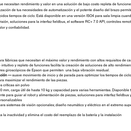
 necesitan rendimiento y valor en una solución de bajo costo repleta de funciones 
lización de tus necesidades de automatización y el potente diseño del brazo permi
pidos tiempos de ciclo. Está disponible en una versión ISO4 para sala limpia cua
sión, soluciones para la interfaz fieldbus, el software RC+ 7.0 API, controles remot
or y confiabilidad.
ra fábricas que necesitan el máximo valor y rendimiento con altos requisitos de c
ntuitivo y repleto de funciones facilita la creación de soluciones de alto rendimien
es giroscópicos de Epson que permiten una baja vibración residual.
ación —
suave movimiento de inicio y de parada para optimizar los tiempos de cicl
ara maximizar el rendimiento de las piezas.
s críticas sin polvo
0 mm, carga útil de hasta 10 kg y capacidad para varias herramientas. Disponibl
te para guiar al robot y alimentación de piezas, soluciones para interfaz fieldbus
ersonalizables
a sistemas de visión opcionales; diseño neumático y eléctrico en el extremo superi
 la inactividad y elimina el costo del reemplazo de la batería y la instalación