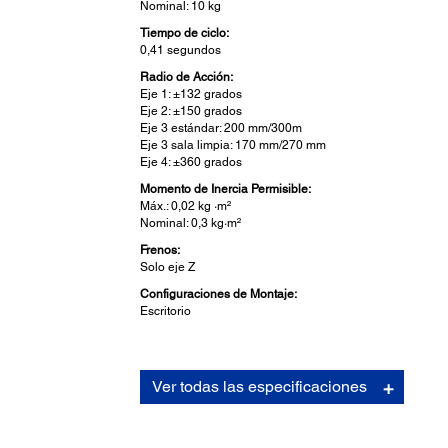
Nominal: 10 kg
Tiempo de ciclo:
0,41 segundos
Radio de Acción:
Eje 1: ±132 grados
Eje 2: ±150 grados
Eje 3 estándar: 200 mm/300m
Eje 3 sala limpia: 170 mm/270 mm
Eje 4: ±360 grados
Momento de Inercia Permisible:
Máx.: 0,02 kg ·m²
Nominal: 0,3 kg·m²
Frenos:
Solo eje Z
Configuraciones de Montaje:
Escritorio
Robotics Facets:
Ver todas las especificaciones
Tipo:
SCARA
Robot Series: