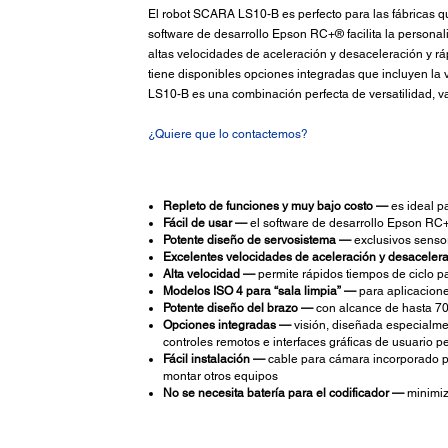
El robot SCARA LS10-B es perfecto para las fábricas que
software de desarrollo Epson RC+® facilita la persona
altas velocidades de aceleración y desaceleración y rá
tiene disponibles opciones integradas que incluyen la vi
LS10-B es una combinación perfecta de versatilidad, val
¿Quiere que lo contactemos?
Repleto de funciones y muy bajo costo —
es ideal pa
Fácil de usar —
el software de desarrollo Epson RC+ i
Potente diseño de servosistema —
exclusivos sensor
Excelentes velocidades de aceleración y desaceler
Alta velocidad —
permite rápidos tiempos de ciclo p
Modelos ISO 4 para “sala limpia” —
para aplicacione
Potente diseño del brazo —
con alcance de hasta 70
Opciones integradas —
visión, diseñada especialmen
controles remotos e interfaces gráficas de usuario p
Fácil instalación —
cable para cámara incorporado par
montar otros equipos
No se necesita batería para el codificador —
minimiza