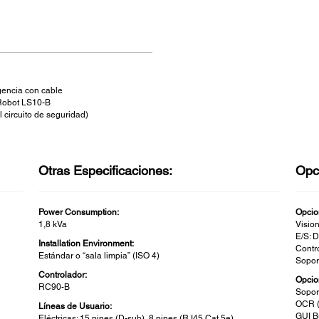
encia con cable
 Robot LS10-B
 circuito de seguridad)
Otras Especificaciones:
Opc
Power Consumption:
Opcio
1,8 kVa
Visio
E/S: D
Installation Environment:
Contr
Estándar o “sala limpia” (ISO 4)
Sopor
Controlador:
Opcio
RC90-B
Sopor
OCR (
Líneas de Usuario:
GUI B
Eléctricas: 15 pines (D-sub), 8 pines (RJ45 Cat 5e)