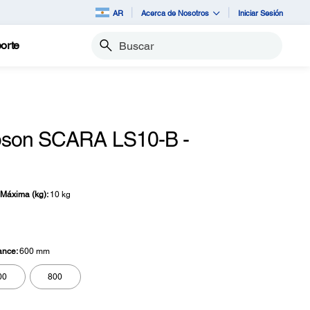
AR
Acerca de Nosotros
Iniciar Sesión
orte
Buscar
pson SCARA LS10-B -
Máxima (kg):
10 kg
ance:
600 mm
00
800