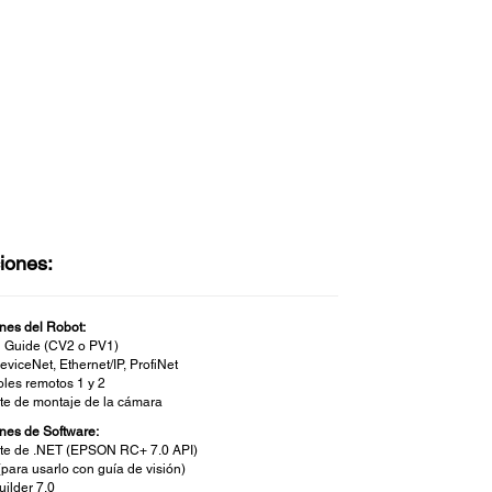
iones:
nes del Robot:
n Guide (CV2 o PV1)
eviceNet, Ethernet/IP, ProfiNet
oles remotos 1 y 2
te de montaje de la cámara
nes de Software:
te de .NET (EPSON RC+ 7.0 API)
para usarlo con guía de visión)
uilder 7.0