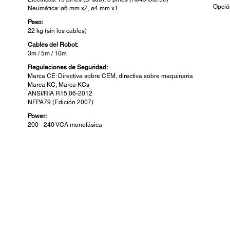
Opció
Neumática: ø6 mm x2, ø4 mm x1
Peso:
22 kg (sin los cables)
Cables del Robot:
3m / 5m / 10m
Regulaciones de Seguridad:
Marca CE: Directiva sobre CEM, directiva sobre maquinaria
Marca KC, Marca KCs
ANSI/RIA R15.06-2012
NFPA79 (Edición 2007)
Power:
200 - 240 VCA monofásica