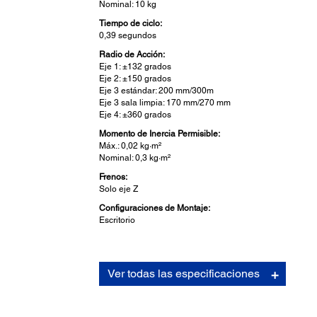
Nominal: 10 kg
Tiempo de ciclo:
0,39 segundos
Radio de Acción:
Eje 1: ±132 grados
Eje 2: ±150 grados
Eje 3 estándar: 200 mm/300m
Eje 3 sala limpia: 170 mm/270 mm
Eje 4: ±360 grados
Momento de Inercia Permisible:
Máx.: 0,02 kg·m²
Nominal: 0,3 kg·m²
Frenos:
Solo eje Z
Configuraciones de Montaje:
Escritorio
Robotics Facets:
Ver todas las especificaciones
Tipo:
SCARA
Robot Series: