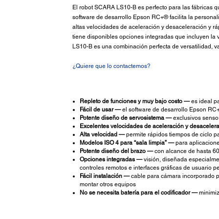
El robot SCARA LS10-B es perfecto para las fábricas que
software de desarrollo Epson RC+® facilita la persona
altas velocidades de aceleración y desaceleración y rá
tiene disponibles opciones integradas que incluyen la vi
LS10-B es una combinación perfecta de versatilidad, val
¿Quiere que lo contactemos?
Repleto de funciones y muy bajo costo —
es ideal pa
Fácil de usar —
el software de desarrollo Epson RC+ i
Potente diseño de servosistema —
exclusivos sensor
Excelentes velocidades de aceleración y desaceler
Alta velocidad —
permite rápidos tiempos de ciclo p
Modelos ISO 4 para “sala limpia” —
para aplicacione
Potente diseño del brazo —
con alcance de hasta 60
Opciones integradas —
visión, diseñada especialmen
controles remotos e interfaces gráficas de usuario p
Fácil instalación —
cable para cámara incorporado par
montar otros equipos
No se necesita batería para el codificador —
minimiza