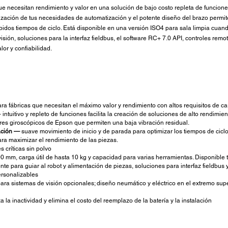
 necesitan rendimiento y valor en una solución de bajo costo repleta de funciones 
lización de tus necesidades de automatización y el potente diseño del brazo permi
pidos tiempos de ciclo. Está disponible en una versión ISO4 para sala limpia cua
sión, soluciones para la interfaz fieldbus, el software RC+ 7.0 API, controles remot
or y confiabilidad.
ra fábricas que necesitan el máximo valor y rendimiento con altos requisitos de c
ntuitivo y repleto de funciones facilita la creación de soluciones de alto rendimien
es giroscópicos de Epson que permiten una baja vibración residual.
ación —
suave movimiento de inicio y de parada para optimizar los tiempos de cicl
ara maximizar el rendimiento de las piezas.
s críticas sin polvo
0 mm, carga útil de hasta 10 kg y capacidad para varias herramientas. Disponibl
te para guiar al robot y alimentación de piezas, soluciones para interfaz fieldbus
ersonalizables
a sistemas de visión opcionales; diseño neumático y eléctrico en el extremo superi
 la inactividad y elimina el costo del reemplazo de la batería y la instalación