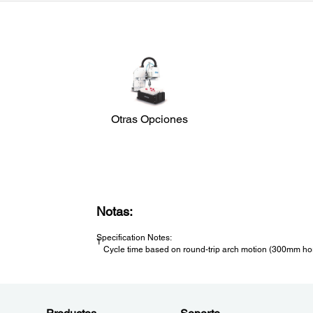
SCARA LS-B Series
Carga útil (Max.):
10
Largo del brazo / Alcance:
600
Tiempo de ciclo:
0.39
Otras Opciones
Installation Environment:
Cuarto Limpio
Estándar
Montaje en Tablero
Notas:
Specification Notes:
1
Cycle time based on round-trip arch motion (300mm hori