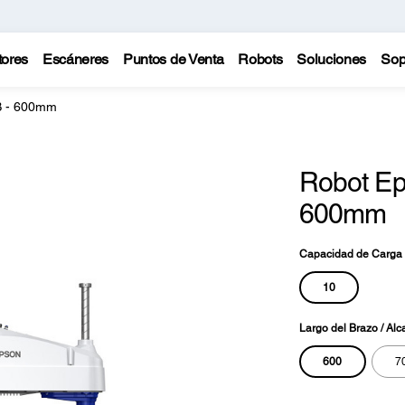
tores
Escáneres
Puntos de Venta
Robots
Soluciones
Sop
B - 600mm
Robot E
600mm
Capacidad de Carga 
10
Largo del Brazo / Alc
600
7