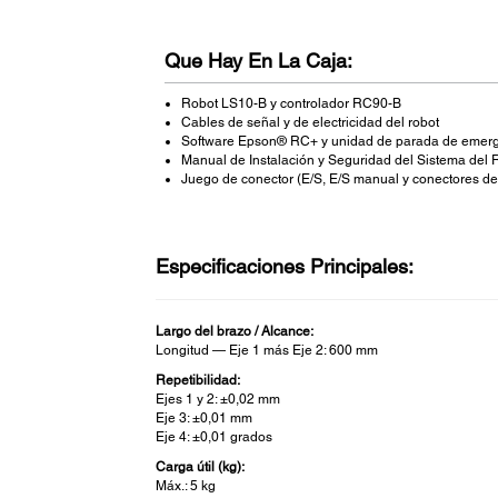
Que Hay En La Caja:
Robot LS10-B y controlador RC90-B
Cables de señal y de electricidad del robot
Software Epson® RC+ y unidad de parada de emerg
Manual de Instalación y Seguridad del Sistema del
Juego de conector (E/S, E/S manual y conectores del
Especificaciones Principales:
Largo del brazo / Alcance:
Longitud — Eje 1 más Eje 2: 600 mm
Repetibilidad:
Ejes 1 y 2: ±0,02 mm
Eje 3: ±0,01 mm
Eje 4: ±0,01 grados
Carga útil (kg):
Máx.: 5 kg