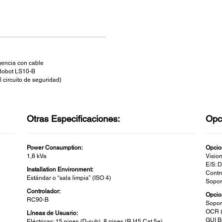
encia con cable
 Robot LS10-B
 circuito de seguridad)
Otras Especificaciones:
Opc
Power Consumption:
Opcio
1,8 kVa
Visio
E/S: D
Installation Environment:
Contr
Estándar o “sala limpia” (ISO 4)
Sopor
Controlador:
Opcio
RC90-B
Sopor
OCR (
Líneas de Usuario:
GUI B
Eléctricas: 15 pines (D-sub), 8 pines (RJ45 Cat 5e)