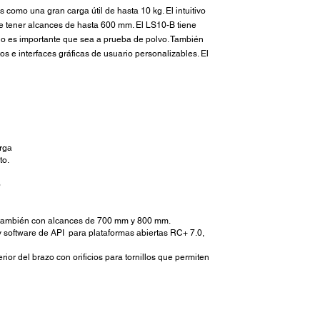
como una gran carga útil de hasta 10 kg. El intuitivo
te tener alcances de hasta 600 mm. El LS10-B tiene
ndo es importante que sea a prueba de polvo. También
os e interfaces gráficas de usuario personalizables. El
arga
to.
o
e también con alcances de 700 mm y 800 mm.
 y software de API para plataformas abiertas RC+ 7.0,
or del brazo con orificios para tornillos que permiten