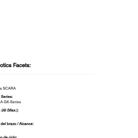
otics Facets:
ts SCARA
 Series:
A GX-Series
útil (Max.):
 del brazo / Alcance:
o de ciclo: