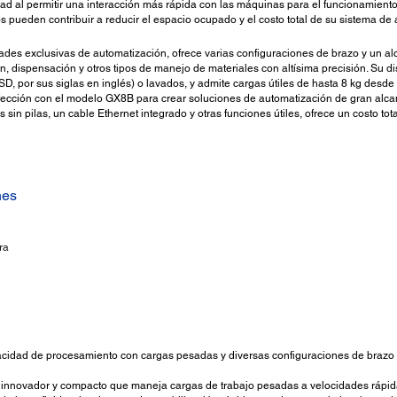
d al permitir una interacción más rápida con las máquinas para el funcionamiento y
s pueden contribuir a reducir el espacio ocupado y el costo total de su sistema de 
des exclusivas de automatización, ofrece varias configuraciones de brazo y un al
, dispensación y otros tipos de manejo de materiales con altísima precisión. Su d
SD, por sus siglas en inglés) o lavados, y admite cargas útiles de hasta 8 kg desd
rfección con el modelo GX8B para crear soluciones de automatización de gran alcan
in pilas, un cable Ethernet integrado y otras funciones útiles, ofrece un costo tot
nes
ra
cidad de procesamiento con cargas pesadas y diversas configuraciones de brazo p
innovador y compacto que maneja cargas de trabajo pesadas a velocidades rápidas