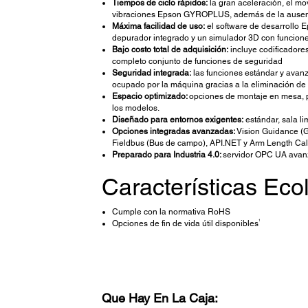
Tiempos de ciclo rápidos:
la gran aceleración, el mo
vibraciones Epson GYROPLUS, además de la ausenci
Máxima facilidad de uso:
el software de desarrollo E
depurador integrado y un simulador 3D con funcion
Bajo costo total de adquisición:
incluye codificadores
completo conjunto de funciones de seguridad
Seguridad integrada:
las funciones estándar y avanz
ocupado por la máquina gracias a la eliminación de 
Espacio optimizado:
opciones de montaje en mesa, pa
los modelos.
Diseñado para entornos exigentes:
estándar, sala l
Opciones integradas avanzadas:
Vision Guidance (Gu
Fieldbus (Bus de campo), API.NET y Arm Length Calib
Preparado para Industria 4.0:
servidor OPC UA avanza
Características Eco
Cumple con la normativa RoHS
1
Opciones de fin de vida útil disponibles
Que Hay En La Caja: