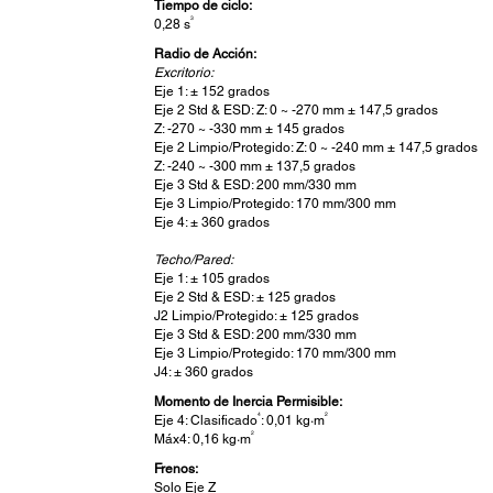
Tiempo de ciclo:
3
0,28 s
Radio de Acción:
Excritorio:
Eje 1: ± 152 grados
Eje 2 Std & ESD: Z: 0 ~ -270 mm ± 147,5 grados
Z: -270 ~ -330 mm ± 145 grados
Eje 2 Limpio/Protegido: Z: 0 ~ -240 mm ± 147,5 grados
Z: -240 ~ -300 mm ± 137,5 grados
Eje 3 Std & ESD: 200 mm/330 mm
Eje 3 Limpio/Protegido: 170 mm/300 mm
Eje 4: ± 360 grados
Techo/Pared:
Eje 1: ± 105 grados
Eje 2 Std & ESD: ± 125 grados
J2 Limpio/Protegido: ± 125 grados
Eje 3 Std & ESD: 200 mm/330 mm
Eje 3 Limpio/Protegido: 170 mm/300 mm
J4: ± 360 grados
Momento de Inercia Permisible:
4
2
Eje 4: Clasificado
: 0,01 kg·m
2
Máx4: 0,16 kg·m
Frenos:
Solo Eje Z