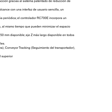
ducción gracias al sistema patentado de reducción de
lcance con una interfaz de usuario sencilla, un
cia periódica; el controlador RC700E incorpora un
s, al mismo tiempo que pueden minimizar el espacio
650 mm disponible; eje Z más largo disponible en todos
les.
za), Conveyor Tracking (Seguimiento del transportador),
l superior