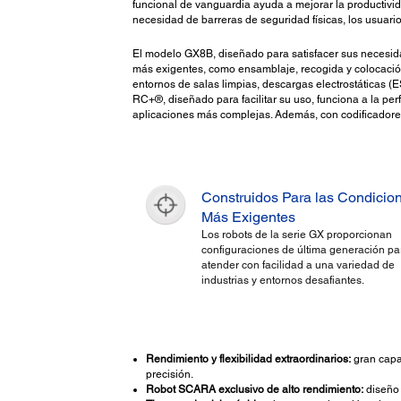
funcional de vanguardia ayuda a mejorar la productivida
necesidad de barreras de seguridad físicas, los usuario
El modelo GX8B, diseñado para satisfacer sus necesida
más exigentes, como ensamblaje, recogida y colocación
entornos de salas limpias, descargas electrostáticas (E
RC+®, diseñado para facilitar su uso, funciona a la pe
aplicaciones más complejas. Además, con codificadores s
Construidos Para las Condicio
Más Exigentes
Los robots de la serie GX proporcionan
configuraciones de última generación pa
atender con facilidad a una variedad de
industrias y entornos desafiantes.
Rendimiento y flexibilidad extraordinarios:
gran capa
precisión.
Robot SCARA exclusivo de alto rendimiento:
diseño 