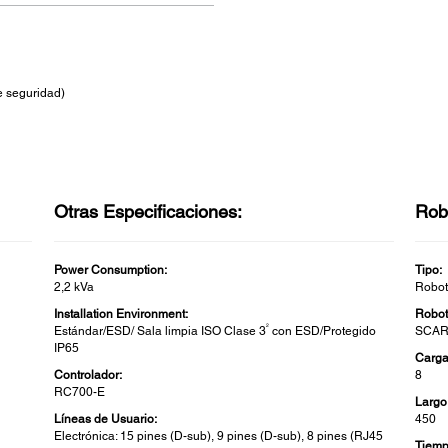
e seguridad)
Otras Especificaciones:
Rob
Power Consumption:
Tipo:
2,2 kVa
Robo
Installation Environment:
Robot
2
Estándar/ESD/ Sala limpia ISO Clase 3
con ESD/Protegido
SCAR
IP65
Carga 
Controlador:
8
RC700-E
Largo
Líneas de Usuario:
450
Electrónica: 15 pines (D-sub), 9 pines (D-sub), 8 pines (RJ45
Tiemp