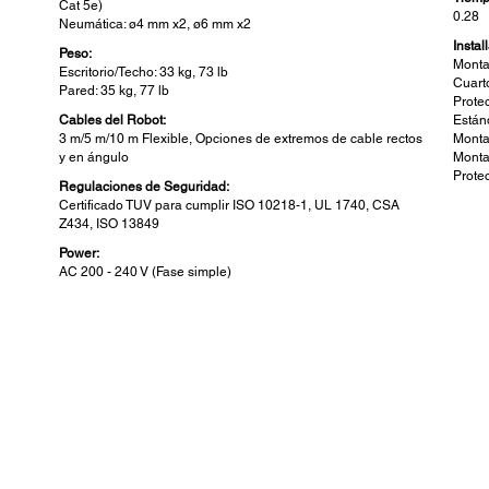
Cat 5e)
0.28
Neumática: ø4 mm x2, ø6 mm x2
Instal
Peso:
Monta
Escritorio/Techo: 33 kg, 73 lb
Cuart
Pared: 35 kg, 77 lb
Prote
Cables del Robot:
Están
3 m/5 m/10 m Flexible, Opciones de extremos de cable rectos
Monta
y en ángulo
Monta
Prote
Regulaciones de Seguridad:
Certificado TUV para cumplir ISO 10218-1, UL 1740, CSA
Z434, ISO 13849
Power:
AC 200 - 240 V (Fase simple)