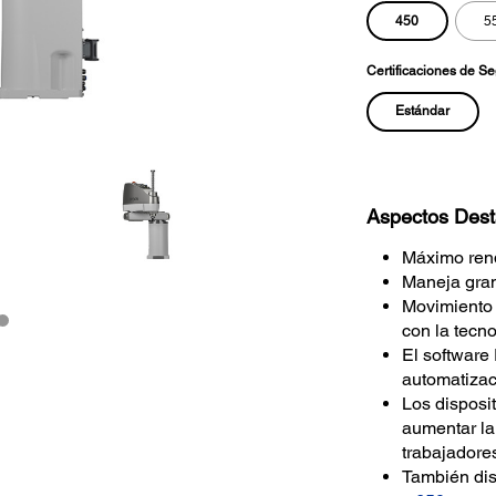
450
5
Certificaciones de S
Estándar
Aspectos Des
Máximo rend
Maneja gran
Movimiento 
con la tec
El software
automatizac
Los disposi
aumentar la
trabajadore
También dis