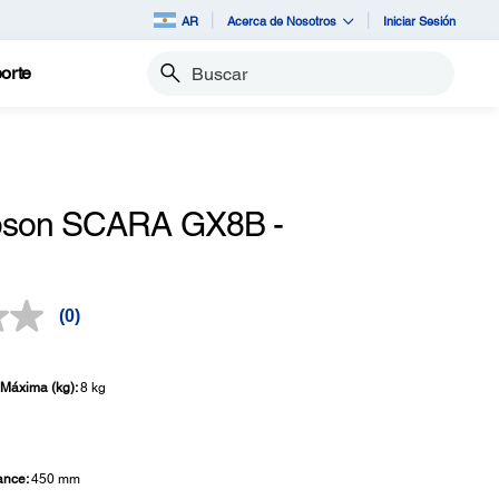
AR
Acerca de Nosotros
Iniciar Sesión
orte
Buscar
pson SCARA GX8B -
(0)
Sin
puntuación.
Enlace
en
Máxima (kg):
8 kg
la
misma
página.
ance:
450 mm