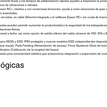
vimiento fluido y los tiempos de estabilización rápidos ayudan a maximizar la pro
a de vibraciones o rebotes.
pson RC+, intuitivo y con numerosas funciones, ayuda a crear soluciones de gran a
es avanzadas.
 sin pilas, un cable Ethernet integrado y el software Epson RC+ sin cuota de licen
adas pueden permitir aumentar la productividad y la seguridad de los trabajadore
barreras físicas
red y techo, así como opción de salida inferior del cable; alcance de 450, 550 o 
impia (ISO3) y ESD, IP65 protegido y nuevos modelos ESD independientes disponib
ía visual), Parts Feeding (Alimentación de piezas), Force Guidance (Guía de fuer
ration (Calibración de la longitud del brazo)
do para conectividad robótica que proporciona integración y supervisión de nive
lógicas