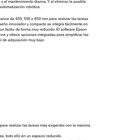
 el mantenimiento diarios. Y al eliminar la posible
automatización robótica.
cance de 450, 550 o 650 mm para realizar las tareas
iseño innovador y compacto se integra fácilmente en
e un factor de forma muy reducido. El software Epson
ce y ofrece opciones integradas para simplificar las
al de adquisición muy bajo.
ara realizar las tareas más exigentes con la máxima
, todo ello en un espacio reducido.