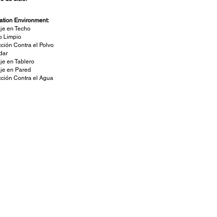
lation Environment:
je en Techo
o Limpio
cción Contra el Polvo
dar
je en Tablero
je en Pared
cción Contra el Agua