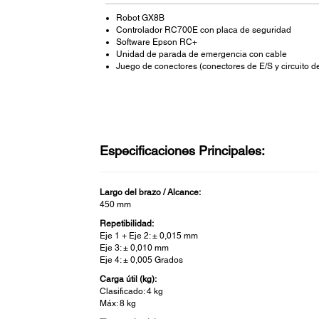
Robot GX8B
Controlador RC700E con placa de seguridad
Software Epson RC+
Unidad de parada de emergencia con cable
Juego de conectores (conectores de E/S y circuito d
Especificaciones Principales:
Largo del brazo / Alcance:
450 mm
Repetibilidad:
Eje 1 + Eje 2: ± 0,015 mm
Eje 3: ± 0,010 mm
Eje 4: ± 0,005 Grados
Carga útil (kg):
Clasificado: 4 kg
Máx: 8 kg