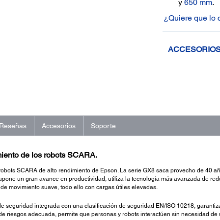
y
650 mm
.
¿Quiere que lo
ACCESORIO
Reseñas
Accesorios
Soporte
miento de los robots SCARA.
robots SCARA de alto rendimiento de Epson. La serie GX8 saca provecho de 40 añ
e supone un gran avance en productividad, utiliza la tecnología más avanzada d
 de movimiento suave, todo ello con cargas útiles elevadas.
de seguridad integrada con una clasificación de seguridad EN/ISO 10218, garanti
de riesgos adecuada, permite que personas y robots interactúen sin necesidad de 