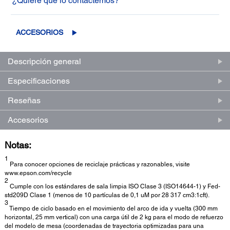
¿Quiere que lo contactemos?
ACCESORIOS
Descripción general
Especificaciones
Reseñas
Accesorios
Notas:
1
Para conocer opciones de reciclaje prácticas y razonables, visite
www.epson.com/recycle
2
Cumple con los estándares de sala limpia ISO Clase 3 (ISO14644-1) y Fed-
std209D Clase 1 (menos de 10 partículas de 0,1 uM por 28 317 cm3:1cft).
3
Tiempo de ciclo basado en el movimiento del arco de ida y vuelta (300 mm
horizontal, 25 mm vertical) con una carga útil de 2 kg para el modo de refuerzo
del modelo de mesa (coordenadas de trayectoria optimizadas para una