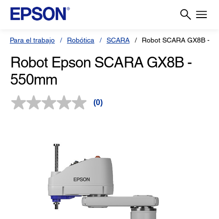
Para el trabajo
Robótica
SCARA
Robot SCARA GX8B - 
Robot Epson SCARA GX8B -
550mm
(0)
Sin
puntuación.
Enlace
en
la
misma
página.